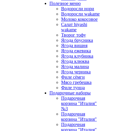
Полезное меню
Водоросли нори
Водоросли wakame
Молоко кокосовое
Салат hiyashi
wakame
Творог тофу
Ягода брусника
Ягода вишня
Ягода ежевика
Ягода клубника
Ягода клюква
Ягода малина
Ягода черника
Филе сёмги
Мясо гребешка
Филе тунца
Подарочные наборы
Подарочная
корзина "Италия"
№3
Подарочная
корзина "Италия"
Подарочная
корзина "Италия"