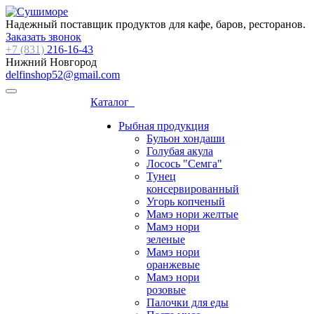
Надежный поставщик продуктов для кафе, баров, ресторанов.
Заказать звонок
+7 (831)
216-16-43
Нижний Новгород
delfinshop52@gmail.com
Каталог
Рыбная продукция
Бульон хондаши
Голубая акула
Лосось "Семга"
Тунец
консервированный
Угорь копченый
Мамэ нори желтые
Мамэ нори
зеленые
Мамэ нори
оранжевые
Мамэ нори
розовые
Палочки для еды