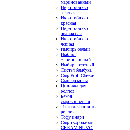
маринованный
Икра тобикко
зеленая
Икра тобикко
красная
Икра тобикко
оранжевая
Икра тобикко
черная
Имбирь белый
Имбирь
маринованный
Имбирь розовый
Листья бамбука
Сыр Profi Cheese
Сыр креметта
Циновка для
роллов
Бекон
сырокопченый
Тесто для спринг-
роллов
Тофу инари
Сыр творожный
CREАM NUVO