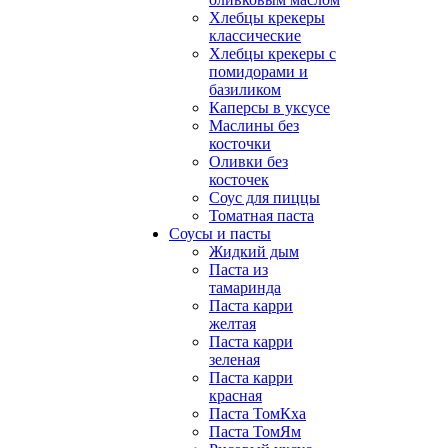
Хлебцы крекеры
классические
Хлебцы крекеры с
помидорами и
базиликом
Каперсы в уксусе
Маслины без
косточки
Оливки без
косточек
Соус для пиццы
Томатная паста
Соусы и пасты
Жидкий дым
Паста из
тамаринда
Паста карри
желтая
Паста карри
зеленая
Паста карри
красная
Паста ТомКха
Паста ТомЯм