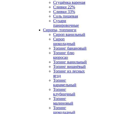
Сгущёнка вареная
Сливки 22%
Сливки 33%
Соль пищевая
Сухари
панировочные
Сиропы, топпинги
Сироп ванильный
Сироп
шоколадный
Топинг банановый
Топинг блю
кюросао
Топинг ванильный
Топинг вишнёвый
Топинг из лесных
ягод
Топинг
карамельный
Топинг
клубничный
Топинг
малиновый
Топинг
шоколадный