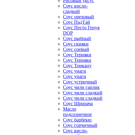
Рисовый уксус
Соус кисло-
сладкий
Соус ореховый
Соус ПадТай
Соус Песто Генуя
DOP
Соус рыбный
Соус скияки
Соус соевый
Соус Терияки
Соус Терияки
Соус Тонкацу
Соус унаги
Соус унаги
Соус устричный
Соус чили гарлик
Соус чили сладкий
Соус чили сладкий
Соус Шрирача
Масло
подсолнечное
Соус барбекю
Соус горчичный
Соус кисло-