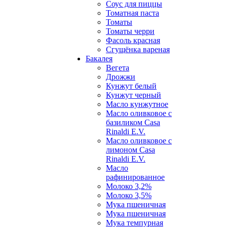
Соус для пиццы
Томатная паста
Томаты
Томаты черри
Фасоль красная
Сгущёнка вареная
Бакалея
Вегета
Дрожжи
Кунжут белый
Кунжут черный
Масло кунжутное
Масло оливковое с
базиликом Casa
Rinaldi E.V.
Масло оливковое с
лимоном Casa
Rinaldi E.V.
Масло
рафинированное
Молоко 3,2%
Молоко 3,5%
Мука пшеничная
Мука пшеничная
Мука темпурная