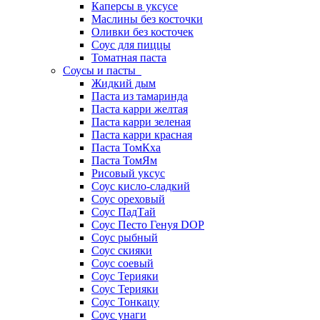
Каперсы в уксусе
Маслины без косточки
Оливки без косточек
Соус для пиццы
Томатная паста
Соусы и пасты
Жидкий дым
Паста из тамаринда
Паста карри желтая
Паста карри зеленая
Паста карри красная
Паста ТомКха
Паста ТомЯм
Рисовый уксус
Соус кисло-сладкий
Соус ореховый
Соус ПадТай
Соус Песто Генуя DOP
Соус рыбный
Соус скияки
Соус соевый
Соус Терияки
Соус Терияки
Соус Тонкацу
Соус унаги