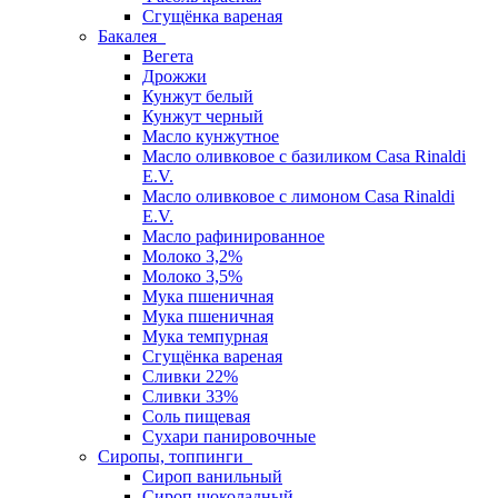
Сгущёнка вареная
Бакалея
Вегета
Дрожжи
Кунжут белый
Кунжут черный
Масло кунжутное
Масло оливковое с базиликом Casa Rinaldi
E.V.
Масло оливковое с лимоном Casa Rinaldi
E.V.
Масло рафинированное
Молоко 3,2%
Молоко 3,5%
Мука пшеничная
Мука пшеничная
Мука темпурная
Сгущёнка вареная
Сливки 22%
Сливки 33%
Соль пищевая
Сухари панировочные
Сиропы, топпинги
Сироп ванильный
Сироп шоколадный