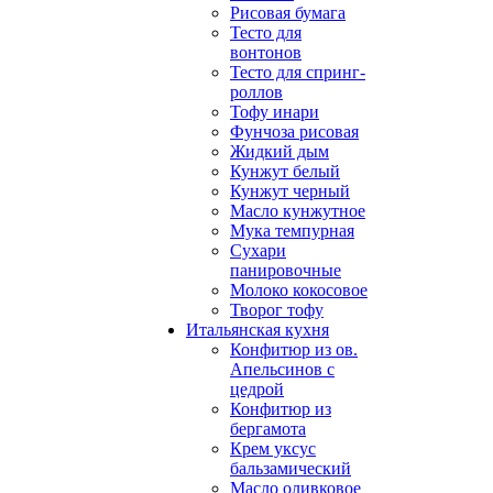
Рисовая бумага
Тесто для
вонтонов
Тесто для спринг-
роллов
Тофу инари
Фунчоза рисовая
Жидкий дым
Кунжут белый
Кунжут черный
Масло кунжутное
Мука темпурная
Сухари
панировочные
Молоко кокосовое
Творог тофу
Итальянская кухня
Конфитюр из ов.
Апельсинов с
цедрой
Конфитюр из
бергамота
Крем уксус
бальзамический
Масло оливковое