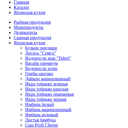
Главная
Каталог
Японская кухня
Рыбная продукция
Морепродукты
Деликатесы
Сырная продукция
Японская кухня
Бульон хондаши
Лосось "Семга"
Водоросли жар."Tidori"
Васаби премиум
Водоросли нори
Грибы шитаке
Дайкон маринованный
Икра тобикко зеленая
Икра тобикко красная
Икра тобикко оранжевая
Икра тобикко черная
Имбирь белый
Имбирь маринованный
Имбирь розовый
Листья бамбука
Сыр Profi Cheese