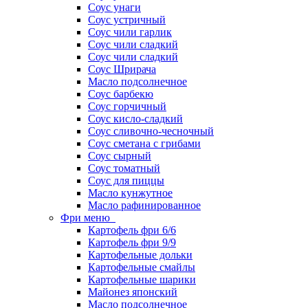
Соус унаги
Соус устричный
Соус чили гарлик
Соус чили сладкий
Соус чили сладкий
Соус Шрирача
Масло подсолнечное
Соус барбекю
Соус горчичный
Соус кисло-сладкий
Соус сливочно-чесночный
Соус сметана с грибами
Соус сырный
Соус томатный
Соус для пиццы
Масло кунжутное
Масло рафинированное
Фри меню
Картофель фри 6/6
Картофель фри 9/9
Картофельные дольки
Картофельные смайлы
Картофельные шарики
Майонез японский
Масло подсолнечное