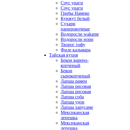
Соус унаги
Соус унаги
Грибы Намеко
Кунжут белый
Сухари
панировочные
Водоросли wakame
Водоросли нори
Творог тофу
Филе кальмара
Тайская кухня
Бекон варено-
копченый
Бекон
сырокопченый
Лапша рамен
Лапша рисовая
Лапша рисовая
Лапша соба
Лапша удон
Лапша харусаме
Мексиканская
лепешка
Мексиканская
лепешка