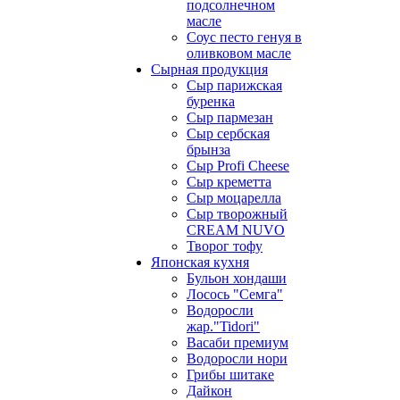
подсолнечном
масле
Соус песто генуя в
оливковом масле
Сырная продукция
Сыр парижская
буренка
Сыр пармезан
Сыр сербская
брынза
Сыр Profi Cheese
Сыр креметта
Сыр моцарелла
Сыр творожный
CREАM NUVO
Творог тофу
Японская кухня
Бульон хондаши
Лосось "Семга"
Водоросли
жар."Tidori"
Васаби премиум
Водоросли нори
Грибы шитаке
Дайкон