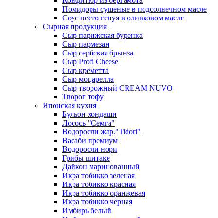
Конфитюр из бергамота
Помидоры сушеные в подсолнечном масле
Соус песто генуя в оливковом масле
Сырная продукция
Сыр парижская буренка
Сыр пармезан
Сыр сербская брынза
Сыр Profi Cheese
Сыр креметта
Сыр моцарелла
Сыр творожный CREАM NUVO
Творог тофу
Японская кухня
Бульон хондаши
Лосось "Семга"
Водоросли жар."Tidori"
Васаби премиум
Водоросли нори
Грибы шитаке
Дайкон маринованный
Икра тобикко зеленая
Икра тобикко красная
Икра тобикко оранжевая
Икра тобикко черная
Имбирь белый