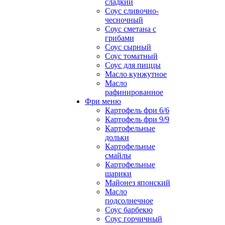
сладкий
Соус сливочно-
чесночный
Соус сметана с
грибами
Соус сырный
Соус томатный
Соус для пиццы
Масло кунжутное
Масло
рафинированное
Фри меню
Картофель фри 6/6
Картофель фри 9/9
Картофельные
дольки
Картофельные
смайлы
Картофельные
шарики
Майонез японский
Масло
подсолнечное
Соус барбекю
Соус горчичный