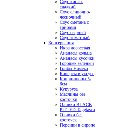
Соус кисло-
сладкий
Соус сливочно-
чесночный
Соус сметана с
грибами
Соус сырный
Соус томатный
Консервация
Икра лососевая
Ананасы кольца
Ананасы кусочки
Горошек зеленый
Грибы Намеко
Каперсы в уксусе
Конрнишоны 5-
6см
Кукуруза
Маслины без
косточки
Оливки BLACK
PITTED Taggiasca
Оливки без
косточек
Персики в сиропе