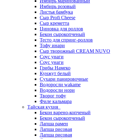
Имбирь маринованный
Имбирь розовый
Листья бамбука
Сыр Profi Cheese
Сыр креметта
Циновка для роллов
Бекон сырокопченый
Тесто для спринг-роллов
Тофу инари
Сыр творожный CREАM NUVO
Соус унаги
Соус унаги
Грибы Намеко
Кунжут белый
Сухари панировочные
Водоросли wakame
Водоросли нори
Творог тофу
Филе кальмара
Тайская кухня
Бекон варено-копченый
Бекон сырокопченый
Лапша рамен
Лапша рисовая
Лапша рисовая