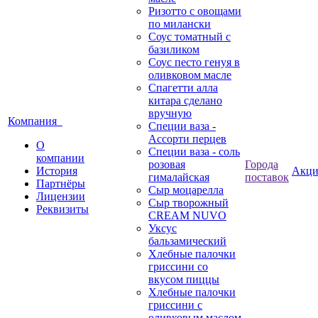
Ризотто с овощами
по милански
Соус томатный с
базиликом
Соус песто генуя в
оливковом масле
Спагетти алла
китара сделано
вручную
Компания
Специи ваза -
Ассорти перцев
О
Специи ваза - соль
компании
розовая
Города
История
Акц
гималайская
поставок
Партнёры
Сыр моцарелла
Лицензии
Сыр творожный
Реквизиты
CREАM NUVO
Уксус
бальзамический
Хлебные палочки
гриссини со
вкусом пиццы
Хлебные палочки
гриссини с
оливковым маслом