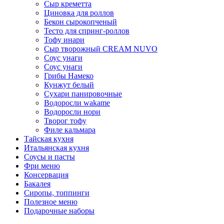
Сыр креметта
Циновка для роллов
Бекон сырокопченый
Тесто для спринг-роллов
Тофу инари
Сыр творожный CREАM NUVO
Соус унаги
Соус унаги
Грибы Намеко
Кунжут белый
Сухари панировочные
Водоросли wakame
Водоросли нори
Творог тофу
Филе кальмара
Тайская кухня
Итальянская кухня
Соусы и пасты
Фри меню
Консервация
Бакалея
Сиропы, топпинги
Полезное меню
Подарочные наборы