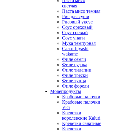
Паста мисо
светлая
Паста мисо темная
Рис для суши
Рисовый уксус
Соус ореховый
Соус соевый
Соус унаги
Мука темпурная
Салат hiyashi
wakame
Филе сёмги
Филе судака
Филе тилапии
Филе трески
Филе тунца
Филе форели
Морепродукты
Крабовые палочки
Крабовые палочки
Vici
Креветки
королевские Kaluri
Креветки салатные
Креветки