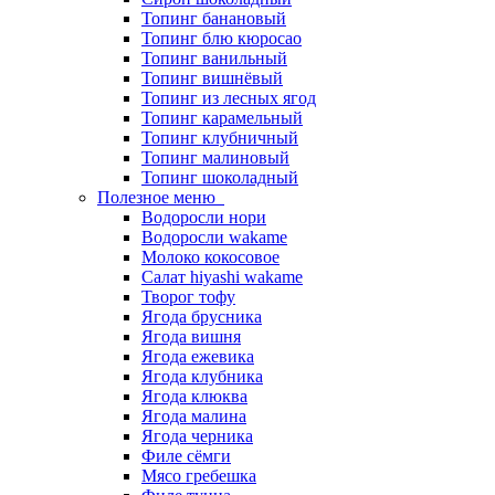
Топинг банановый
Топинг блю кюросао
Топинг ванильный
Топинг вишнёвый
Топинг из лесных ягод
Топинг карамельный
Топинг клубничный
Топинг малиновый
Топинг шоколадный
Полезное меню
Водоросли нори
Водоросли wakame
Молоко кокосовое
Салат hiyashi wakame
Творог тофу
Ягода брусника
Ягода вишня
Ягода ежевика
Ягода клубника
Ягода клюква
Ягода малина
Ягода черника
Филе сёмги
Мясо гребешка