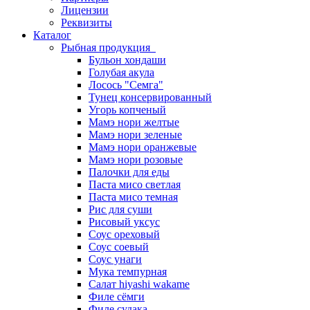
Лицензии
Реквизиты
Каталог
Рыбная продукция
Бульон хондаши
Голубая акула
Лосось "Семга"
Тунец консервированный
Угорь копченый
Мамэ нори желтые
Мамэ нори зеленые
Мамэ нори оранжевые
Мамэ нори розовые
Палочки для еды
Паста мисо светлая
Паста мисо темная
Рис для суши
Рисовый уксус
Соус ореховый
Соус соевый
Соус унаги
Мука темпурная
Салат hiyashi wakame
Филе сёмги
Филе судака