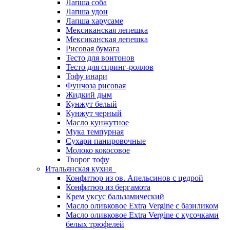
Лапша соба
Лапша удон
Лапша харусаме
Мексиканская лепешка
Мексиканская лепешка
Рисовая бумага
Тесто для вонтонов
Тесто для спринг-роллов
Тофу инари
Фунчоза рисовая
Жидкий дым
Кунжут белый
Кунжут черный
Масло кунжутное
Мука темпурная
Сухари панировочные
Молоко кокосовое
Творог тофу
Итальянская кухня
Конфитюр из ов. Апельсинов с цедрой
Конфитюр из бергамота
Крем уксус бальзамический
Масло оливковое Extra Vergine с базиликом
Масло оливковое Extra Vergine с кусочками
белых трюфелей