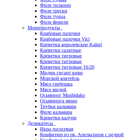
Филе тилапии
Филе трески
Филе тунца
Филе форели
Морепродукты
Крабовые палочки
Крабовые палочки Vici
Креветки королевские Kaluri
Креветки салатные
Креветки тигровые
Креветки тигровые
Креветки тигровые 16/20
Мидии гигант киви
Морской коктейль
Мясо гребешка
Мясо мидий
Осьминог Mushidako
Осьминоги мини
Трубки кальмара
Филе кальмара
Креветки калури
Деликатесы
Икра лососевая
Конфитюр из ов. Апельсинов с цедрой