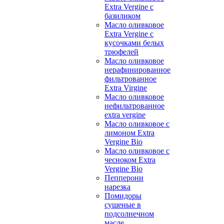
Extra Vergine с
базиликом
Масло оливковое
Extra Vergine с
кусочками белых
трюфелей
Масло оливковое
нерафинированное
фильтрованное
Extra Virgine
Масло оливковое
нефильтрованное
extra vergine
Масло оливковое с
лимоном Extra
Vergine Bio
Масло оливковое с
чесноком Extra
Vergine Bio
Пепперони
нарезка
Помидоры
сушеные в
подсолнечном
масле