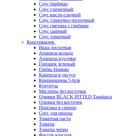
Соус барбекю
Соус горчичный
Соус кисло-сладкий
Соус сливочно-чесночный
Соус сметана с грибами
Соус сырный
Соус томатный
Консервация
Икра лососевая
Ананасы кольца
Ананасы кусочки
Горошек зеленый
Грибы Намеко
Каперсы в уксусе
Конрнишоны 5-6см
Кукуруза
Маслины без косточки
Оливки BLACK PITTED Taggiasca
Оливки без косточек
Персики в сиропе
Соус для пиццы
Томатная паста
Томаты
Томаты черри
Фасоль красная