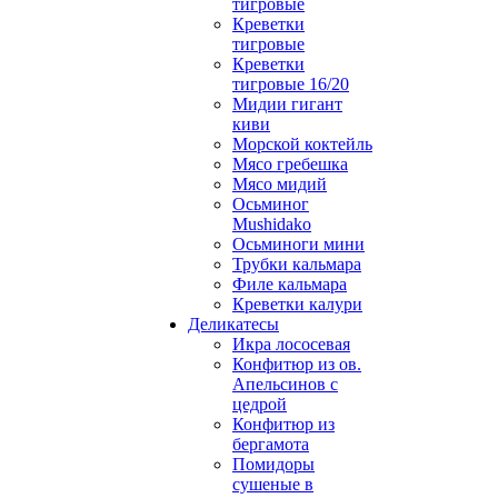
тигровые
Креветки
тигровые
Креветки
тигровые 16/20
Мидии гигант
киви
Морской коктейль
Мясо гребешка
Мясо мидий
Осьминог
Mushidako
Осьминоги мини
Трубки кальмара
Филе кальмара
Креветки калури
Деликатесы
Икра лососевая
Конфитюр из ов.
Апельсинов с
цедрой
Конфитюр из
бергамота
Помидоры
сушеные в