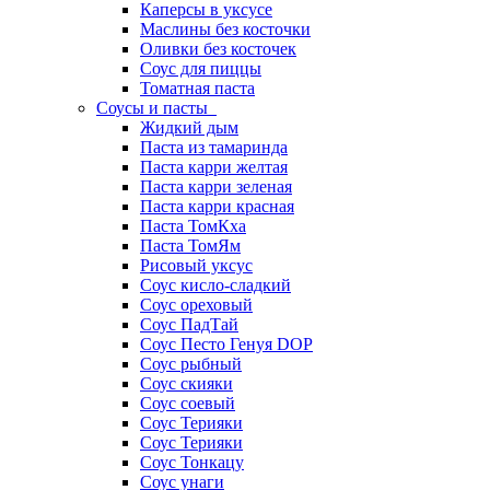
Каперсы в уксусе
Маслины без косточки
Оливки без косточек
Соус для пиццы
Томатная паста
Соусы и пасты
Жидкий дым
Паста из тамаринда
Паста карри желтая
Паста карри зеленая
Паста карри красная
Паста ТомКха
Паста ТомЯм
Рисовый уксус
Соус кисло-сладкий
Соус ореховый
Соус ПадТай
Соус Песто Генуя DOP
Соус рыбный
Соус скияки
Соус соевый
Соус Терияки
Соус Терияки
Соус Тонкацу
Соус унаги