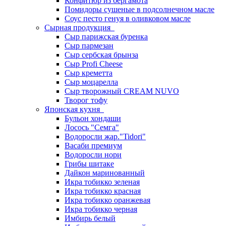
Конфитюр из бергамота
Помидоры сушеные в подсолнечном масле
Соус песто генуя в оливковом масле
Сырная продукция
Сыр парижская буренка
Сыр пармезан
Сыр сербская брынза
Сыр Profi Cheese
Сыр креметта
Сыр моцарелла
Сыр творожный CREАM NUVO
Творог тофу
Японская кухня
Бульон хондаши
Лосось "Семга"
Водоросли жар."Tidori"
Васаби премиум
Водоросли нори
Грибы шитаке
Дайкон маринованный
Икра тобикко зеленая
Икра тобикко красная
Икра тобикко оранжевая
Икра тобикко черная
Имбирь белый