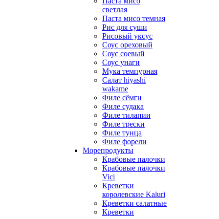
Паста мисо
светлая
Паста мисо темная
Рис для суши
Рисовый уксус
Соус ореховый
Соус соевый
Соус унаги
Мука темпурная
Салат hiyashi
wakame
Филе сёмги
Филе судака
Филе тилапии
Филе трески
Филе тунца
Филе форели
Морепродукты
Крабовые палочки
Крабовые палочки
Vici
Креветки
королевские Kaluri
Креветки салатные
Креветки