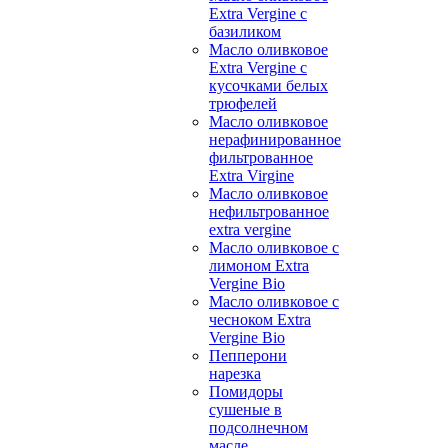
Extra Vergine с
базиликом
Масло оливковое
Extra Vergine с
кусочками белых
трюфелей
Масло оливковое
нерафинированное
фильтрованное
Extra Virgine
Масло оливковое
нефильтрованное
extra vergine
Масло оливковое с
лимоном Extra
Vergine Bio
Масло оливковое с
чесноком Extra
Vergine Bio
Пепперони
нарезка
Помидоры
сушеные в
подсолнечном
масле