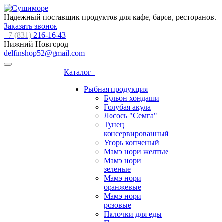
Надежный поставщик продуктов для кафе, баров, ресторанов.
Заказать звонок
+7 (831)
216-16-43
Нижний Новгород
delfinshop52@gmail.com
Каталог
Рыбная продукция
Бульон хондаши
Голубая акула
Лосось "Семга"
Тунец
консервированный
Угорь копченый
Мамэ нори желтые
Мамэ нори
зеленые
Мамэ нори
оранжевые
Мамэ нори
розовые
Палочки для еды