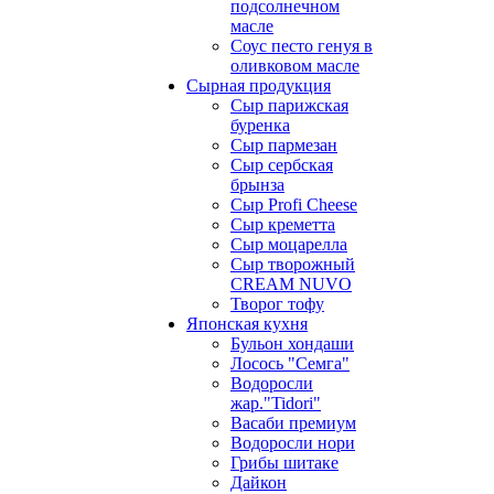
подсолнечном
масле
Соус песто генуя в
оливковом масле
Сырная продукция
Сыр парижская
буренка
Сыр пармезан
Сыр сербская
брынза
Сыр Profi Cheese
Сыр креметта
Сыр моцарелла
Сыр творожный
CREАM NUVO
Творог тофу
Японская кухня
Бульон хондаши
Лосось "Семга"
Водоросли
жар."Tidori"
Васаби премиум
Водоросли нори
Грибы шитаке
Дайкон