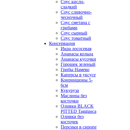
Соус кисло-
сладкий
Соус сливочно-
чесночный
Соус сметана с
грибами
Соус сырный
Соус томатный
Консервация
Икра лососевая
Ананасы кольца
Ананасы кусочки
Горошек зеленый
Грибы Намеко
Каперсы в уксусе
Конрнишоны 5-
6см
Кукуруза
Маслины без
косточки
Оливки BLACK
PITTED Taggiasca
Оливки без
косточек
Персики в сиропе