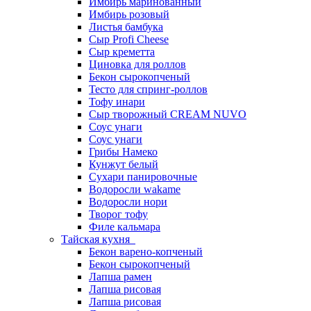
Имбирь маринованный
Имбирь розовый
Листья бамбука
Сыр Profi Cheese
Сыр креметта
Циновка для роллов
Бекон сырокопченый
Тесто для спринг-роллов
Тофу инари
Сыр творожный CREАM NUVO
Соус унаги
Соус унаги
Грибы Намеко
Кунжут белый
Сухари панировочные
Водоросли wakame
Водоросли нори
Творог тофу
Филе кальмара
Тайская кухня
Бекон варено-копченый
Бекон сырокопченый
Лапша рамен
Лапша рисовая
Лапша рисовая