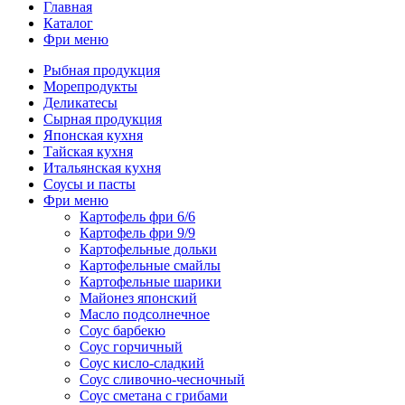
Главная
Каталог
Фри меню
Рыбная продукция
Морепродукты
Деликатесы
Сырная продукция
Японская кухня
Тайская кухня
Итальянская кухня
Соусы и пасты
Фри меню
Картофель фри 6/6
Картофель фри 9/9
Картофельные дольки
Картофельные смайлы
Картофельные шарики
Майонез японский
Масло подсолнечное
Соус барбекю
Соус горчичный
Соус кисло-сладкий
Соус сливочно-чесночный
Соус сметана с грибами