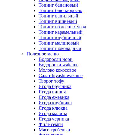
Топинг банановый
Топинг блю кюросао
Топинг ванильный
Топинг вишнёвый
Топинг из лесных ягод
Топинг карамельный
Топинг клубничный
Топинг малиновый
Топинг шоколадный
Полезное меню
Водоросли нори
Водоросли wakame
Молоко кокосовое
Салат hiyashi wakame
Творог тофу
Ягода брусника
Ягода вишня
Ягода ежевика
Ягода клубника
Ягода клюква
Ягода малина
Ягода черника
Филе сёмги
Мясо гребешка