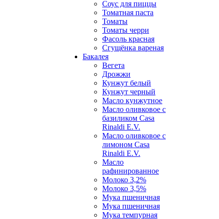
Соус для пиццы
Томатная паста
Томаты
Томаты черри
Фасоль красная
Сгущёнка вареная
Бакалея
Вегета
Дрожжи
Кунжут белый
Кунжут черный
Масло кунжутное
Масло оливковое с
базиликом Casa
Rinaldi E.V.
Масло оливковое с
лимоном Casa
Rinaldi E.V.
Масло
рафинированное
Молоко 3,2%
Молоко 3,5%
Мука пшеничная
Мука пшеничная
Мука темпурная