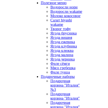
Полезное меню
Водоросли нори
Водоросли wakame
Молоко кокосовое
Салат hiyashi
wakame
Творог тофу
Ягода брусника
Ягода вишня
Ягода ежевика
Ягода клубника
Ягода клюква
Ягода малина
Ягода черника
Филе сёмги
Мясо гребешка
Филе тунца
Подарочные наборы
Подарочная
корзина "Италия"
№3
Подарочная
корзина "Италия"
Подарочная
корзина "Италия"