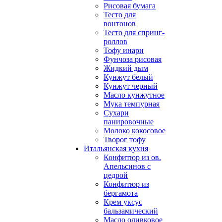
Рисовая бумага
Тесто для
вонтонов
Тесто для спринг-
роллов
Тофу инари
Фунчоза рисовая
Жидкий дым
Кунжут белый
Кунжут черный
Масло кунжутное
Мука темпурная
Сухари
панировочные
Молоко кокосовое
Творог тофу
Итальянская кухня
Конфитюр из ов.
Апельсинов с
цедрой
Конфитюр из
бергамота
Крем уксус
бальзамический
Масло оливковое