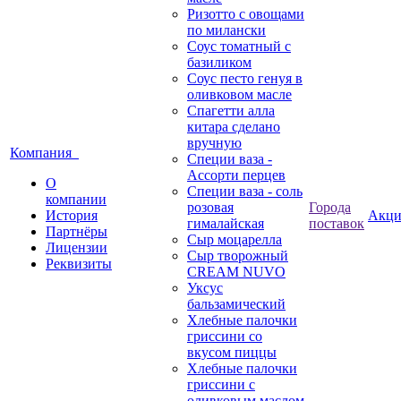
Ризотто с овощами
по милански
Соус томатный с
базиликом
Соус песто генуя в
оливковом масле
Спагетти алла
китара сделано
вручную
Компания
Специи ваза -
Ассорти перцев
О
Специи ваза - соль
компании
розовая
Города
История
Акц
гималайская
поставок
Партнёры
Сыр моцарелла
Лицензии
Сыр творожный
Реквизиты
CREАM NUVO
Уксус
бальзамический
Хлебные палочки
гриссини со
вкусом пиццы
Хлебные палочки
гриссини с
оливковым маслом