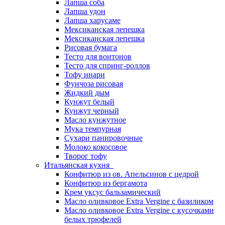
Лапша соба
Лапша удон
Лапша харусаме
Мексиканская лепешка
Мексиканская лепешка
Рисовая бумага
Тесто для вонтонов
Тесто для спринг-роллов
Тофу инари
Фунчоза рисовая
Жидкий дым
Кунжут белый
Кунжут черный
Масло кунжутное
Мука темпурная
Сухари панировочные
Молоко кокосовое
Творог тофу
Итальянская кухня
Конфитюр из ов. Апельсинов с цедрой
Конфитюр из бергамота
Крем уксус бальзамический
Масло оливковое Extra Vergine с базиликом
Масло оливковое Extra Vergine с кусочками
белых трюфелей