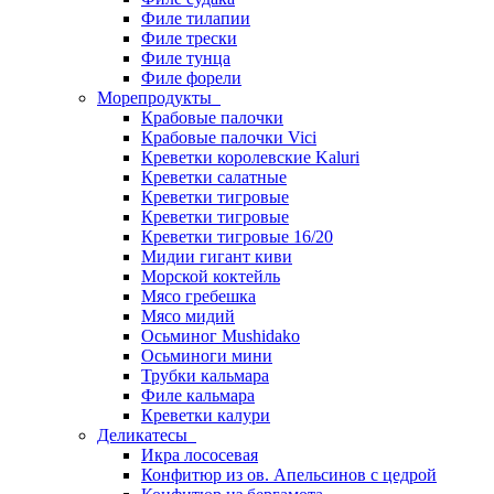
Филе тилапии
Филе трески
Филе тунца
Филе форели
Морепродукты
Крабовые палочки
Крабовые палочки Vici
Креветки королевские Kaluri
Креветки салатные
Креветки тигровые
Креветки тигровые
Креветки тигровые 16/20
Мидии гигант киви
Морской коктейль
Мясо гребешка
Мясо мидий
Осьминог Mushidako
Осьминоги мини
Трубки кальмара
Филе кальмара
Креветки калури
Деликатесы
Икра лососевая
Конфитюр из ов. Апельсинов с цедрой