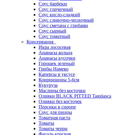
Соус барбекю
Соус горчичный
Соус кисло-сладкий
Соус сливочно-чесночный
Соус сметана с грибами
Соус сырный
Соус томатный
Консервация
Икра лососевая
Ананасы кольца
Ананасы кусочки
Горошек зеленый
Грибы Намеко
Каперсы в уксусе
Конрнишоны 5-6см
Кукуруза
Маслины без косточки
Оливки BLACK PITTED Taggiasca
Оливки без косточек
Персики в сиропе
Соус для пиццы
Томатная паста
Томаты
Томаты черри
Фасоль красная