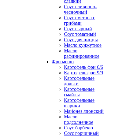
сладкий
Соус сливочно-
чесночный
Соус сметана с
грибами
Соус сырный
Соус томатный
Соус для пиццы
Масло кунжутное
Масло
рафинированное
Фри меню
Картофель фри 6/6
Картофель фри 9/9
Картофельные
дольки
Картофельные
смайлы
Картофельные
шарики
Майонез японский
Масло
подсолнечное
Соус барбекю
Соус горчичный