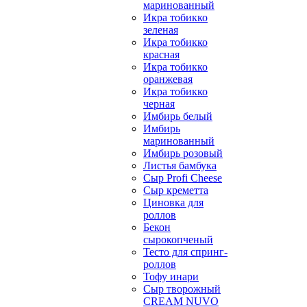
маринованный
Икра тобикко
зеленая
Икра тобикко
красная
Икра тобикко
оранжевая
Икра тобикко
черная
Имбирь белый
Имбирь
маринованный
Имбирь розовый
Листья бамбука
Сыр Profi Cheese
Сыр креметта
Циновка для
роллов
Бекон
сырокопченый
Тесто для спринг-
роллов
Тофу инари
Сыр творожный
CREАM NUVO