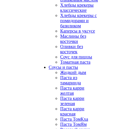
Хлебцы крекеры
классические
Хлебцы крекеры с
помидорами и
базиликом
Каперсы в уксусе
Маслины без
косточки
Оливки без
косточек
Соус для пиццы
Томатная паста
Соусы и пасты
Жидкий дым
Паста из
тамаринда
Паста карри
желтая
Паста карри
зеленая
Паста карри
красная
Паста ТомКха
Паста ТомЯм