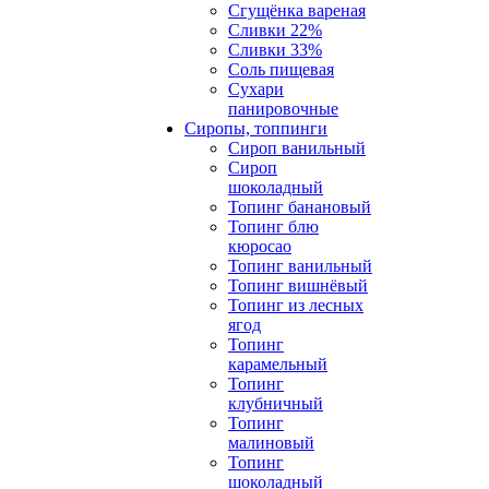
Сгущёнка вареная
Сливки 22%
Сливки 33%
Соль пищевая
Сухари
панировочные
Сиропы, топпинги
Сироп ванильный
Сироп
шоколадный
Топинг банановый
Топинг блю
кюросао
Топинг ванильный
Топинг вишнёвый
Топинг из лесных
ягод
Топинг
карамельный
Топинг
клубничный
Топинг
малиновый
Топинг
шоколадный