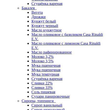
Сгущёнка вареная
Бакалея
Вегета
Дрожжи
Кунжут белый
Кунжут черный
Масло кунжутное
Масло оливковое с базиликом Casa Rinaldi
E.V.
Масло оливковое с лимоном Casa Rinaldi
E.V.
Масло рафинированное
Молоко 3,2%
Молоко 3,5%
Мука пшеничная
Мука пшеничная
Мука темпурная
Сгущёнка вареная
Сливки 22%
Сливки 33%
Соль пищевая
Сухари панировочные
Сиропы, топпинги
Сироп ванильный
Сироп шоколадный