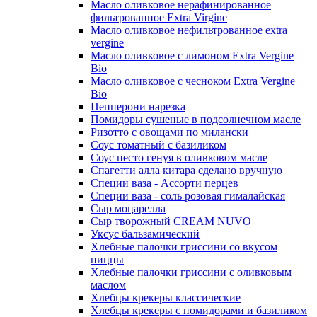
Масло оливковое нерафинированное
фильтрованное Extra Virgine
Масло оливковое нефильтрованное extra
vergine
Масло оливковое с лимоном Extra Vergine
Bio
Масло оливковое с чесноком Extra Vergine
Bio
Пепперони нарезка
Помидоры сушеные в подсолнечном масле
Ризотто с овощами по милански
Соус томатный с базиликом
Соус песто генуя в оливковом масле
Спагетти алла китара сделано вручную
Специи ваза - Ассорти перцев
Специи ваза - соль розовая гималайская
Сыр моцарелла
Сыр творожный CREАM NUVO
Уксус бальзамический
Хлебные палочки гриссини со вкусом
пиццы
Хлебные палочки гриссини с оливковым
маслом
Хлебцы крекеры классические
Хлебцы крекеры с помидорами и базиликом