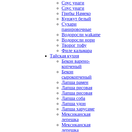
Соус унаги
Соус унаги
Грибы Намеко
Кунжут белый
Сухари
панировочные
Водоросли wakame
Водоросли нори
Творог тофу
Филе кальмара
Тайская кухня
Бекон варено-
копченый
Бекон
сырокопченый
Лапша рамен
Лапша рисовая
Лапша рисовая
Лапша соба
Лапша удон
Лапша харусаме
Мексиканская
лепешка
Мексиканская
лепешка