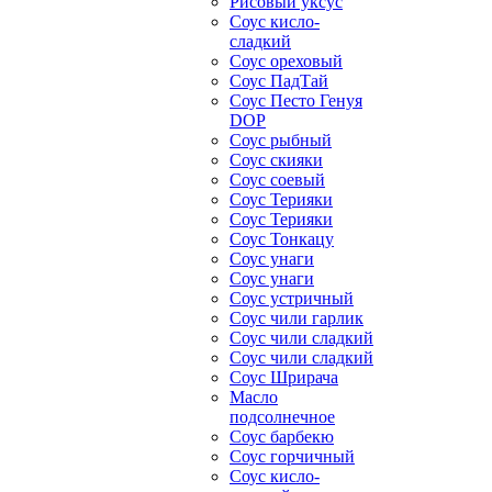
Рисовый уксус
Соус кисло-
сладкий
Соус ореховый
Соус ПадТай
Соус Песто Генуя
DOP
Соус рыбный
Соус скияки
Соус соевый
Соус Терияки
Соус Терияки
Соус Тонкацу
Соус унаги
Соус унаги
Соус устричный
Соус чили гарлик
Соус чили сладкий
Соус чили сладкий
Соус Шрирача
Масло
подсолнечное
Соус барбекю
Соус горчичный
Соус кисло-