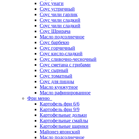
Соус унаги
Соус устричный
Соус чили гарлик
Соус чили сладкий
Соус чили сладкий
Соус Шрирача
Масло подсолнечное
Соус барбекю
Соус горчичный
Соус кисло-сладкий
Соус сливочно-чесночный
Соус сметана с грибами
Соус сырный
Соус томатный
Соус для пиццы
Масло кунжутное
Масло рафинированное
Фри меню
Картофель фри 6/6
Картофель фри 9/9
Картофельные дольки
Картофельные смайлы
Картофельные шарики
Майонез японский
Масло подсолнечное