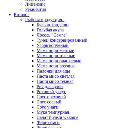
Лицензии
Реквизиты
Каталог
Рыбная продукция
Бульон хондаши
Голубая акула
Лосось "Семга"
Тунец консервированный
Угорь копченый
Мамэ нори желтые
Мамэ нори зеленые
Мамэ нори оранжевые
Мамэ нори розовые
Палочки для еды
Паста мисо светлая
Паста мисо темная
Рис для суши
Рисовый уксус
Соус ореховый
Соус соевый
Соус унаги
Мука темпурная
Салат hiyashi wakame
Филе сёмги
Филе судака