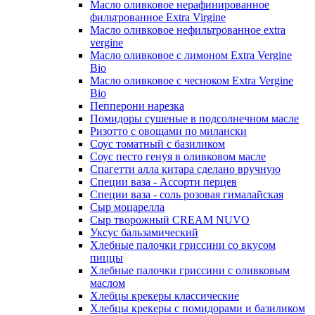
Масло оливковое нерафинированное
фильтрованное Extra Virgine
Масло оливковое нефильтрованное extra
vergine
Масло оливковое с лимоном Extra Vergine
Bio
Масло оливковое с чесноком Extra Vergine
Bio
Пепперони нарезка
Помидоры сушеные в подсолнечном масле
Ризотто с овощами по милански
Соус томатный с базиликом
Соус песто генуя в оливковом масле
Спагетти алла китара сделано вручную
Специи ваза - Ассорти перцев
Специи ваза - соль розовая гималайская
Сыр моцарелла
Сыр творожный CREАM NUVO
Уксус бальзамический
Хлебные палочки гриссини со вкусом
пиццы
Хлебные палочки гриссини с оливковым
маслом
Хлебцы крекеры классические
Хлебцы крекеры с помидорами и базиликом