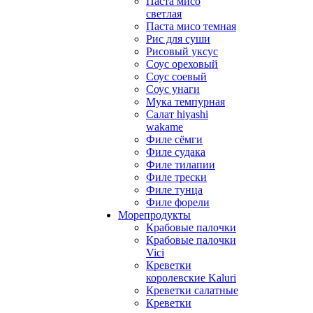
Паста мисо
светлая
Паста мисо темная
Рис для суши
Рисовый уксус
Соус ореховый
Соус соевый
Соус унаги
Мука темпурная
Салат hiyashi
wakame
Филе сёмги
Филе судака
Филе тилапии
Филе трески
Филе тунца
Филе форели
Морепродукты
Крабовые палочки
Крабовые палочки
Vici
Креветки
королевские Kaluri
Креветки салатные
Креветки