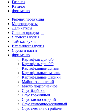
Главная
Каталог
Фри меню
Рыбная продукция
Морепродукты
Деликатесы
Сырная продукция
Японская кухня
Тайская кухня
Итальянская кухня
Соусы и пасты
Фри меню
Картофель фри 6/6
Картофель фри 9/9
Картофельные дольки
Картофельные смайлы
Картофельные шарики
Майонез японский
Масло подсолнечное
Соус барбекю
Соус горчичный
Соус кисло-сладкий
Соус сливочно-чесночный
Соус сметана с грибами