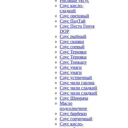
Рисовый уксус
Соус кисло-
сладкий
Соус ореховый
Соус ПадТай
Соус Песто Генуя
DOP
Соус рыбный
Соус скияки
Соус соевый
Соус Терияки
Соус Терияки
Соус Тонкацу
Соус унаги
Соус унаги
Соус устричный
Соус чили гарлик
Соус чили сладкий
Соус чили сладкий
Соус Шрирача
Масло
подсолнечное
Соус барбекю
Соус горчичный
Соус кисло-