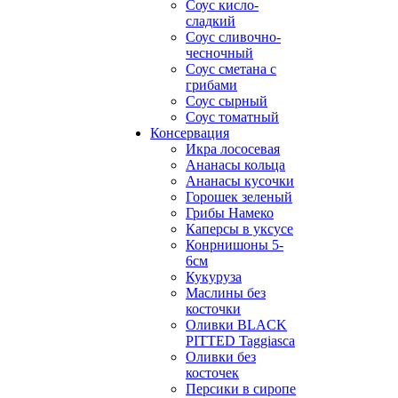
Соус кисло-
сладкий
Соус сливочно-
чесночный
Соус сметана с
грибами
Соус сырный
Соус томатный
Консервация
Икра лососевая
Ананасы кольца
Ананасы кусочки
Горошек зеленый
Грибы Намеко
Каперсы в уксусе
Конрнишоны 5-
6см
Кукуруза
Маслины без
косточки
Оливки BLACK
PITTED Taggiasca
Оливки без
косточек
Персики в сиропе