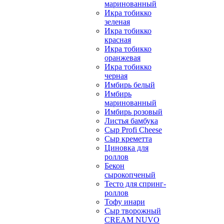
маринованный
Икра тобикко
зеленая
Икра тобикко
красная
Икра тобикко
оранжевая
Икра тобикко
черная
Имбирь белый
Имбирь
маринованный
Имбирь розовый
Листья бамбука
Сыр Profi Cheese
Сыр креметта
Циновка для
роллов
Бекон
сырокопченый
Тесто для спринг-
роллов
Тофу инари
Сыр творожный
CREАM NUVO