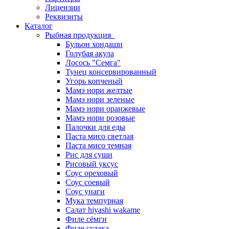
Лицензии
Реквизиты
Каталог
Рыбная продукция
Бульон хондаши
Голубая акула
Лосось "Семга"
Тунец консервированный
Угорь копченый
Мамэ нори желтые
Мамэ нори зеленые
Мамэ нори оранжевые
Мамэ нори розовые
Палочки для еды
Паста мисо светлая
Паста мисо темная
Рис для суши
Рисовый уксус
Соус ореховый
Соус соевый
Соус унаги
Мука темпурная
Салат hiyashi wakame
Филе сёмги
Филе судака