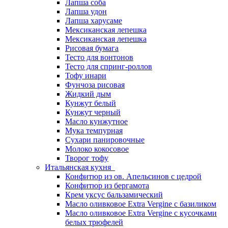
Лапша соба
Лапша удон
Лапша харусаме
Мексиканская лепешка
Мексиканская лепешка
Рисовая бумага
Тесто для вонтонов
Тесто для спринг-роллов
Тофу инари
Фунчоза рисовая
Жидкий дым
Кунжут белый
Кунжут черный
Масло кунжутное
Мука темпурная
Сухари панировочные
Молоко кокосовое
Творог тофу
Итальянская кухня
Конфитюр из ов. Апельсинов с цедрой
Конфитюр из бергамота
Крем уксус бальзамический
Масло оливковое Extra Vergine с базиликом
Масло оливковое Extra Vergine с кусочками
белых трюфелей