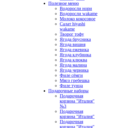
Полезное меню
Водоросли нори
Водоросли wakame
Молоко кокосовое
Салат hiyashi
wakame
Творог тофу
Ягода брусника
Ягода вишня
Ягода ежевика
Ягода клубника
Ягода клюква
Ягода малина
Ягода черника
Филе сёмги
Мясо гребешка
Филе тунца
Подарочные наборы
Подарочная
корзина "Италия"
№3
Подарочная
корзина "Италия"
Подарочная
корзина "Италия"