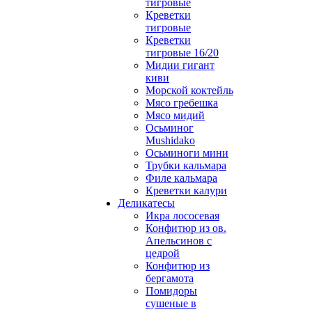
тигровые
Креветки
тигровые
Креветки
тигровые 16/20
Мидии гигант
киви
Морской коктейль
Мясо гребешка
Мясо мидий
Осьминог
Mushidako
Осьминоги мини
Трубки кальмара
Филе кальмара
Креветки калури
Деликатесы
Икра лососевая
Конфитюр из ов.
Апельсинов с
цедрой
Конфитюр из
бергамота
Помидоры
сушеные в