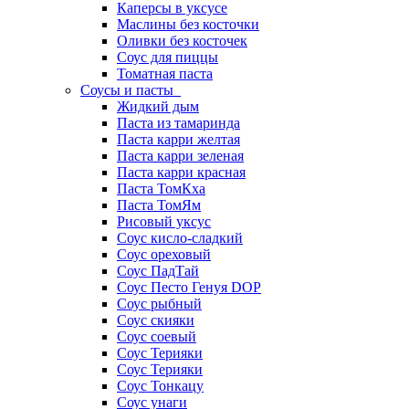
Каперсы в уксусе
Маслины без косточки
Оливки без косточек
Соус для пиццы
Томатная паста
Соусы и пасты
Жидкий дым
Паста из тамаринда
Паста карри желтая
Паста карри зеленая
Паста карри красная
Паста ТомКха
Паста ТомЯм
Рисовый уксус
Соус кисло-сладкий
Соус ореховый
Соус ПадТай
Соус Песто Генуя DOP
Соус рыбный
Соус скияки
Соус соевый
Соус Терияки
Соус Терияки
Соус Тонкацу
Соус унаги