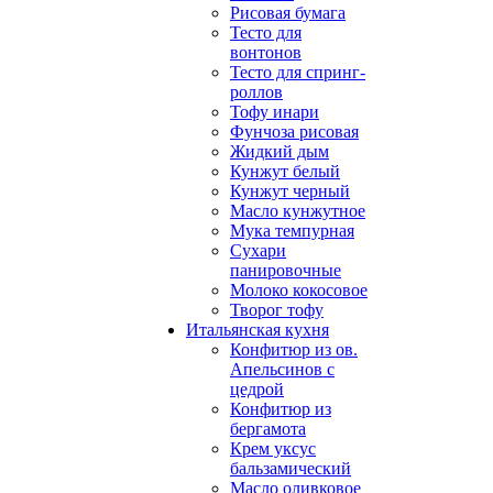
Рисовая бумага
Тесто для
вонтонов
Тесто для спринг-
роллов
Тофу инари
Фунчоза рисовая
Жидкий дым
Кунжут белый
Кунжут черный
Масло кунжутное
Мука темпурная
Сухари
панировочные
Молоко кокосовое
Творог тофу
Итальянская кухня
Конфитюр из ов.
Апельсинов с
цедрой
Конфитюр из
бергамота
Крем уксус
бальзамический
Масло оливковое