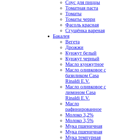
Соус для пиццы
Томатная паста
Томаты
Томаты черри
Фасоль красная
Сгущёнка вареная
Бакалея
Вегета
Дрожжи
Кунжут белый
Кунжут черный
Масло кунжутное
Масло оливковое с
базиликом Casa
Rinaldi E.V.
Масло оливковое с
лимоном Casa
Rinaldi E.V.
Масло
рафинированное
Молоко 3,2%
Молоко 3,5%
Мука пшеничная
Мука пшеничная
Мука темпурная