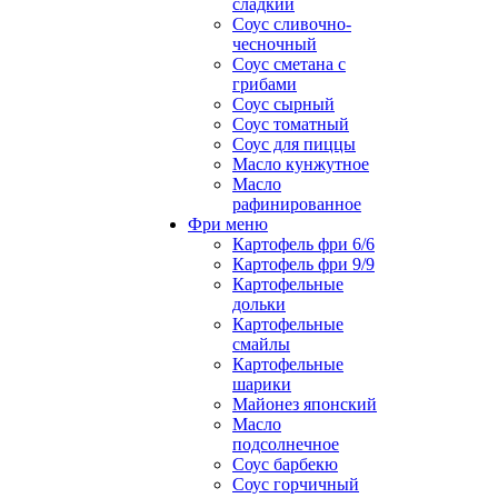
сладкий
Соус сливочно-
чесночный
Соус сметана с
грибами
Соус сырный
Соус томатный
Соус для пиццы
Масло кунжутное
Масло
рафинированное
Фри меню
Картофель фри 6/6
Картофель фри 9/9
Картофельные
дольки
Картофельные
смайлы
Картофельные
шарики
Майонез японский
Масло
подсолнечное
Соус барбекю
Соус горчичный