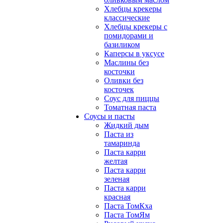
Хлебцы крекеры
классические
Хлебцы крекеры с
помидорами и
базиликом
Каперсы в уксусе
Маслины без
косточки
Оливки без
косточек
Соус для пиццы
Томатная паста
Соусы и пасты
Жидкий дым
Паста из
тамаринда
Паста карри
желтая
Паста карри
зеленая
Паста карри
красная
Паста ТомКха
Паста ТомЯм