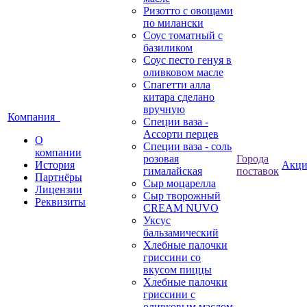
Ризотто с овощами
по милански
Соус томатный с
базиликом
Соус песто генуя в
оливковом масле
Спагетти алла
китара сделано
вручную
Компания
Специи ваза -
Ассорти перцев
О
Специи ваза - соль
компании
розовая
Города
История
Акц
гималайская
поставок
Партнёры
Сыр моцарелла
Лицензии
Сыр творожный
Реквизиты
CREАM NUVO
Уксус
бальзамический
Хлебные палочки
гриссини со
вкусом пиццы
Хлебные палочки
гриссини с
оливковым маслом