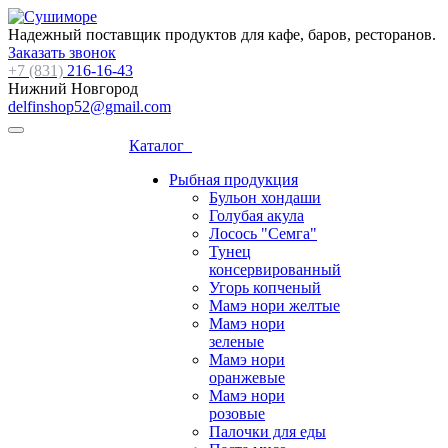
Надежный поставщик продуктов для кафе, баров, ресторанов.
Заказать звонок
+7 (831)
216-16-43
Нижний Новгород
delfinshop52@gmail.com
Каталог
Рыбная продукция
Бульон хондаши
Голубая акула
Лосось "Семга"
Тунец
консервированный
Угорь копченый
Мамэ нори желтые
Мамэ нори
зеленые
Мамэ нори
оранжевые
Мамэ нори
розовые
Палочки для еды