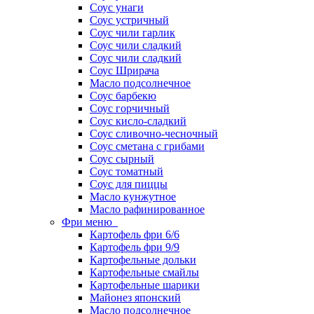
Соус унаги
Соус устричный
Соус чили гарлик
Соус чили сладкий
Соус чили сладкий
Соус Шрирача
Масло подсолнечное
Соус барбекю
Соус горчичный
Соус кисло-сладкий
Соус сливочно-чесночный
Соус сметана с грибами
Соус сырный
Соус томатный
Соус для пиццы
Масло кунжутное
Масло рафинированное
Фри меню
Картофель фри 6/6
Картофель фри 9/9
Картофельные дольки
Картофельные смайлы
Картофельные шарики
Майонез японский
Масло подсолнечное