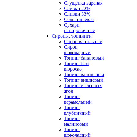
Сгущёнка вареная
Сливки 22%
Сливки 33%
Соль пищевая
Сухари
панировочные
Сиропы, топпинги
Сироп ванильный
Сироп
шоколадный
Топинг банановый
Топинг блю
кюросао
Топинг ванильный
Топинг вишнёвый
Топинг из лесных
ягод
Топинг
карамельный
Топинг
клубничный
Топинг
малиновый
Топинг
шоколадный