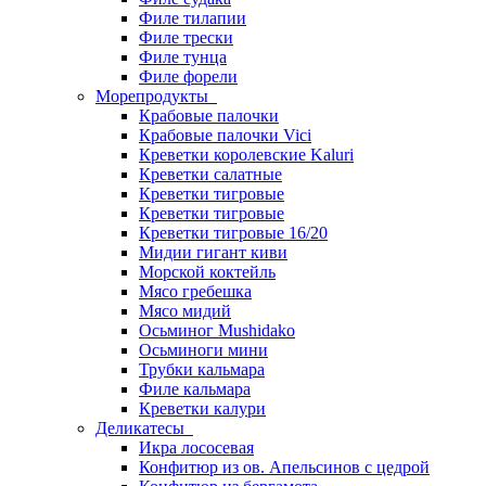
Филе тилапии
Филе трески
Филе тунца
Филе форели
Морепродукты
Крабовые палочки
Крабовые палочки Vici
Креветки королевские Kaluri
Креветки салатные
Креветки тигровые
Креветки тигровые
Креветки тигровые 16/20
Мидии гигант киви
Морской коктейль
Мясо гребешка
Мясо мидий
Осьминог Mushidako
Осьминоги мини
Трубки кальмара
Филе кальмара
Креветки калури
Деликатесы
Икра лососевая
Конфитюр из ов. Апельсинов с цедрой