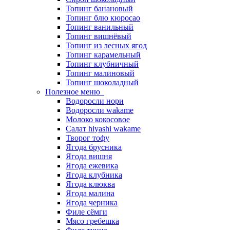
Топинг банановый
Топинг блю кюросао
Топинг ванильный
Топинг вишнёвый
Топинг из лесных ягод
Топинг карамельный
Топинг клубничный
Топинг малиновый
Топинг шоколадный
Полезное меню
Водоросли нори
Водоросли wakame
Молоко кокосовое
Салат hiyashi wakame
Творог тофу
Ягода брусника
Ягода вишня
Ягода ежевика
Ягода клубника
Ягода клюква
Ягода малина
Ягода черника
Филе сёмги
Мясо гребешка