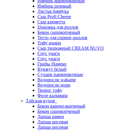
Имбирь маринованный
Имбирь розовый
Листья бамбука
Сыр Profi Cheese
Сыр креметта
Циновка для роллов
Бекон сырокопченый
Тесто для спринг-роллов
Тофу инари
Сыр творожный CREАM NUVO
Соус унаги
Соус унаги
Грибы Намеко
Кунжут белый
Сухари панировочные
Водоросли wakame
Водоросли нори
Творог тофу
Филе кальмара
Тайская кухня
Бекон варено-копченый
Бекон сырокопченый
Лапша рамен
Лапша рисовая
Лапша рисовая