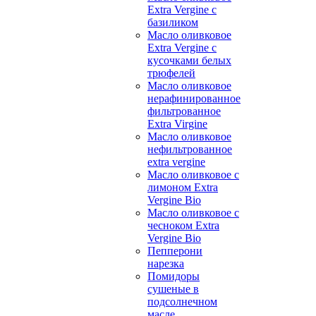
Extra Vergine с
базиликом
Масло оливковое
Extra Vergine с
кусочками белых
трюфелей
Масло оливковое
нерафинированное
фильтрованное
Extra Virgine
Масло оливковое
нефильтрованное
extra vergine
Масло оливковое с
лимоном Extra
Vergine Bio
Масло оливковое с
чесноком Extra
Vergine Bio
Пепперони
нарезка
Помидоры
сушеные в
подсолнечном
масле