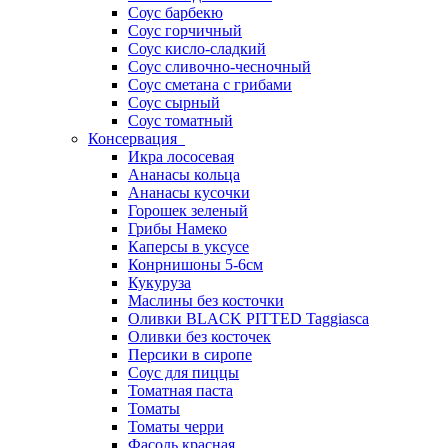
Соус барбекю
Соус горчичный
Соус кисло-сладкий
Соус сливочно-чесночный
Соус сметана с грибами
Соус сырный
Соус томатный
Консервация
Икра лососевая
Ананасы кольца
Ананасы кусочки
Горошек зеленый
Грибы Намеко
Каперсы в уксусе
Конрнишоны 5-6см
Кукуруза
Маслины без косточки
Оливки BLACK PITTED Taggiasca
Оливки без косточек
Персики в сиропе
Соус для пиццы
Томатная паста
Томаты
Томаты черри
Фасоль красная