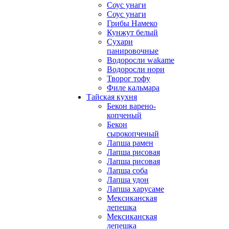
Соус унаги
Соус унаги
Грибы Намеко
Кунжут белый
Сухари
панировочные
Водоросли wakame
Водоросли нори
Творог тофу
Филе кальмара
Тайская кухня
Бекон варено-
копченый
Бекон
сырокопченый
Лапша рамен
Лапша рисовая
Лапша рисовая
Лапша соба
Лапша удон
Лапша харусаме
Мексиканская
лепешка
Мексиканская
лепешка