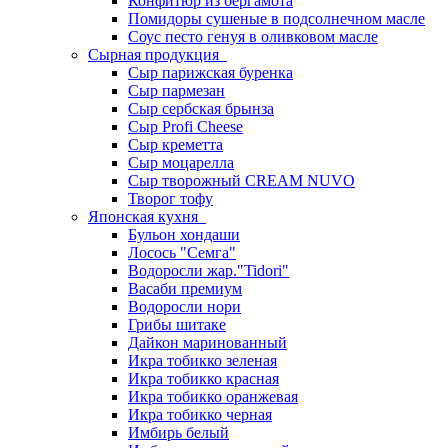
Конфитюр из бергамота
Помидоры сушеные в подсолнечном масле
Соус песто генуя в оливковом масле
Сырная продукция
Сыр парижская буренка
Сыр пармезан
Сыр сербская брынза
Сыр Profi Cheese
Сыр креметта
Сыр моцарелла
Сыр творожный CREАM NUVO
Творог тофу
Японская кухня
Бульон хондаши
Лосось "Семга"
Водоросли жар."Tidori"
Васаби премиум
Водоросли нори
Грибы шитаке
Дайкон маринованный
Икра тобикко зеленая
Икра тобикко красная
Икра тобикко оранжевая
Икра тобикко черная
Имбирь белый