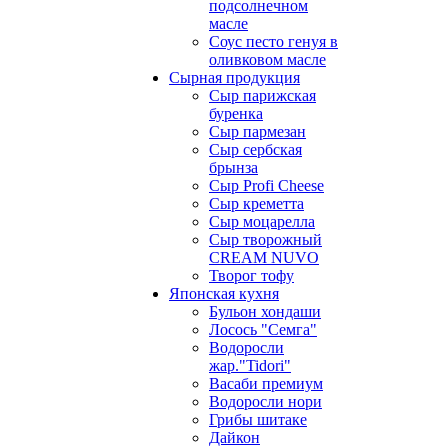
подсолнечном
масле
Соус песто генуя в
оливковом масле
Сырная продукция
Сыр парижская
буренка
Сыр пармезан
Сыр сербская
брынза
Сыр Profi Cheese
Сыр креметта
Сыр моцарелла
Сыр творожный
CREАM NUVO
Творог тофу
Японская кухня
Бульон хондаши
Лосось "Семга"
Водоросли
жар."Tidori"
Васаби премиум
Водоросли нори
Грибы шитаке
Дайкон