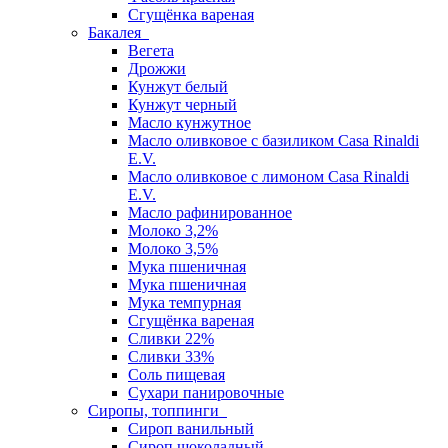
Сгущёнка вареная
Бакалея
Вегета
Дрожжи
Кунжут белый
Кунжут черный
Масло кунжутное
Масло оливковое с базиликом Casa Rinaldi
E.V.
Масло оливковое с лимоном Casa Rinaldi
E.V.
Масло рафинированное
Молоко 3,2%
Молоко 3,5%
Мука пшеничная
Мука пшеничная
Мука темпурная
Сгущёнка вареная
Сливки 22%
Сливки 33%
Соль пищевая
Сухари панировочные
Сиропы, топпинги
Сироп ванильный
Сироп шоколадный