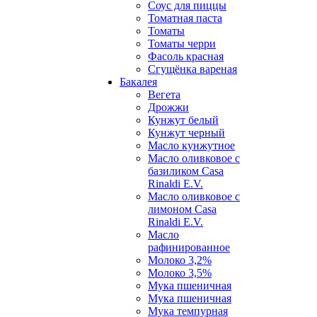
Соус для пиццы
Томатная паста
Томаты
Томаты черри
Фасоль красная
Сгущёнка вареная
Бакалея
Вегета
Дрожжи
Кунжут белый
Кунжут черный
Масло кунжутное
Масло оливковое с
базиликом Casa
Rinaldi E.V.
Масло оливковое с
лимоном Casa
Rinaldi E.V.
Масло
рафинированное
Молоко 3,2%
Молоко 3,5%
Мука пшеничная
Мука пшеничная
Мука темпурная