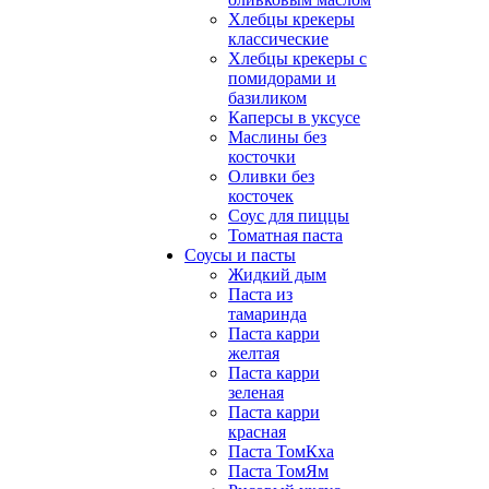
Хлебцы крекеры
классические
Хлебцы крекеры с
помидорами и
базиликом
Каперсы в уксусе
Маслины без
косточки
Оливки без
косточек
Соус для пиццы
Томатная паста
Соусы и пасты
Жидкий дым
Паста из
тамаринда
Паста карри
желтая
Паста карри
зеленая
Паста карри
красная
Паста ТомКха
Паста ТомЯм