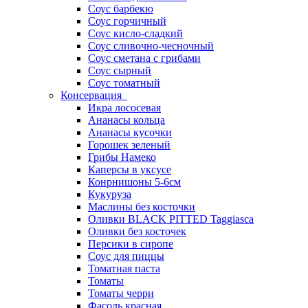
Соус барбекю
Соус горчичный
Соус кисло-сладкий
Соус сливочно-чесночный
Соус сметана с грибами
Соус сырный
Соус томатный
Консервация
Икра лососевая
Ананасы кольца
Ананасы кусочки
Горошек зеленый
Грибы Намеко
Каперсы в уксусе
Конрнишоны 5-6см
Кукуруза
Маслины без косточки
Оливки BLACK PITTED Taggiasca
Оливки без косточек
Персики в сиропе
Соус для пиццы
Томатная паста
Томаты
Томаты черри
Фасоль красная