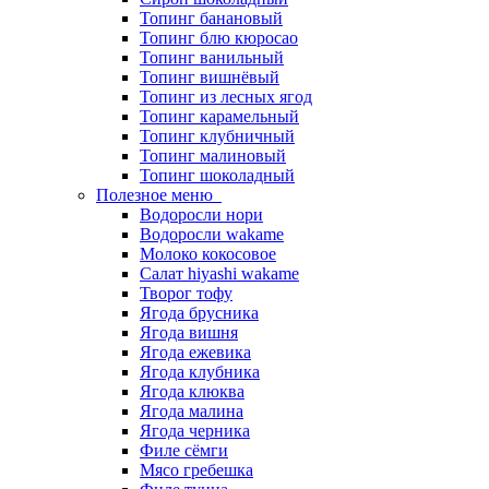
Топинг банановый
Топинг блю кюросао
Топинг ванильный
Топинг вишнёвый
Топинг из лесных ягод
Топинг карамельный
Топинг клубничный
Топинг малиновый
Топинг шоколадный
Полезное меню
Водоросли нори
Водоросли wakame
Молоко кокосовое
Салат hiyashi wakame
Творог тофу
Ягода брусника
Ягода вишня
Ягода ежевика
Ягода клубника
Ягода клюква
Ягода малина
Ягода черника
Филе сёмги
Мясо гребешка