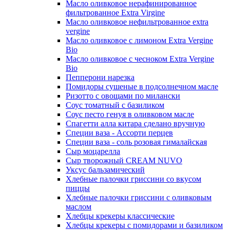
Масло оливковое нерафинированное
фильтрованное Extra Virgine
Масло оливковое нефильтрованное extra
vergine
Масло оливковое с лимоном Extra Vergine
Bio
Масло оливковое с чесноком Extra Vergine
Bio
Пепперони нарезка
Помидоры сушеные в подсолнечном масле
Ризотто с овощами по милански
Соус томатный с базиликом
Соус песто генуя в оливковом масле
Спагетти алла китара сделано вручную
Специи ваза - Ассорти перцев
Специи ваза - соль розовая гималайская
Сыр моцарелла
Сыр творожный CREАM NUVO
Уксус бальзамический
Хлебные палочки гриссини со вкусом
пиццы
Хлебные палочки гриссини с оливковым
маслом
Хлебцы крекеры классические
Хлебцы крекеры с помидорами и базиликом