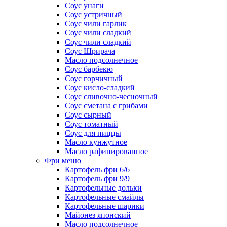
Соус унаги
Соус устричный
Соус чили гарлик
Соус чили сладкий
Соус чили сладкий
Соус Шрирача
Масло подсолнечное
Соус барбекю
Соус горчичный
Соус кисло-сладкий
Соус сливочно-чесночный
Соус сметана с грибами
Соус сырный
Соус томатный
Соус для пиццы
Масло кунжутное
Масло рафинированное
Фри меню
Картофель фри 6/6
Картофель фри 9/9
Картофельные дольки
Картофельные смайлы
Картофельные шарики
Майонез японский
Масло подсолнечное