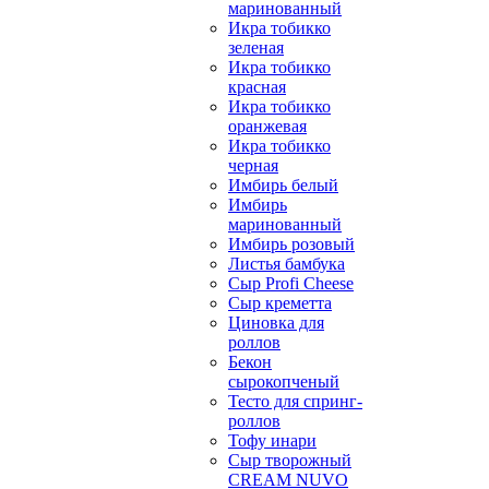
маринованный
Икра тобикко
зеленая
Икра тобикко
красная
Икра тобикко
оранжевая
Икра тобикко
черная
Имбирь белый
Имбирь
маринованный
Имбирь розовый
Листья бамбука
Сыр Profi Cheese
Сыр креметта
Циновка для
роллов
Бекон
сырокопченый
Тесто для спринг-
роллов
Тофу инари
Сыр творожный
CREАM NUVO