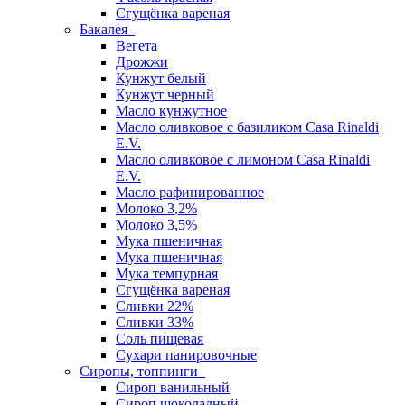
Сгущёнка вареная
Бакалея
Вегета
Дрожжи
Кунжут белый
Кунжут черный
Масло кунжутное
Масло оливковое с базиликом Casa Rinaldi
E.V.
Масло оливковое с лимоном Casa Rinaldi
E.V.
Масло рафинированное
Молоко 3,2%
Молоко 3,5%
Мука пшеничная
Мука пшеничная
Мука темпурная
Сгущёнка вареная
Сливки 22%
Сливки 33%
Соль пищевая
Сухари панировочные
Сиропы, топпинги
Сироп ванильный
Сироп шоколадный