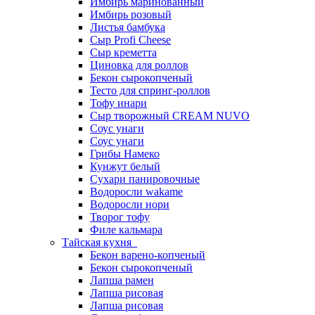
Имбирь маринованный
Имбирь розовый
Листья бамбука
Сыр Profi Cheese
Сыр креметта
Циновка для роллов
Бекон сырокопченый
Тесто для спринг-роллов
Тофу инари
Сыр творожный CREАM NUVO
Соус унаги
Соус унаги
Грибы Намеко
Кунжут белый
Сухари панировочные
Водоросли wakame
Водоросли нори
Творог тофу
Филе кальмара
Тайская кухня
Бекон варено-копченый
Бекон сырокопченый
Лапша рамен
Лапша рисовая
Лапша рисовая