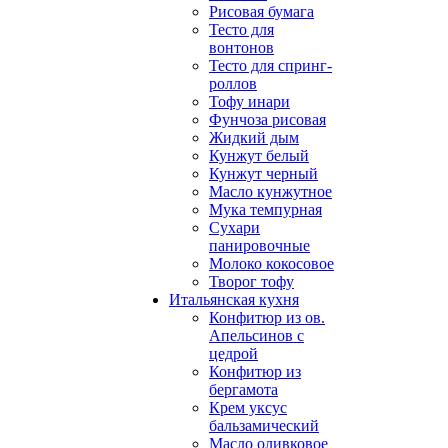
Рисовая бумага
Тесто для
вонтонов
Тесто для спринг-
роллов
Тофу инари
Фунчоза рисовая
Жидкий дым
Кунжут белый
Кунжут черный
Масло кунжутное
Мука темпурная
Сухари
панировочные
Молоко кокосовое
Творог тофу
Итальянская кухня
Конфитюр из ов.
Апельсинов с
цедрой
Конфитюр из
бергамота
Крем уксус
бальзамический
Масло оливковое