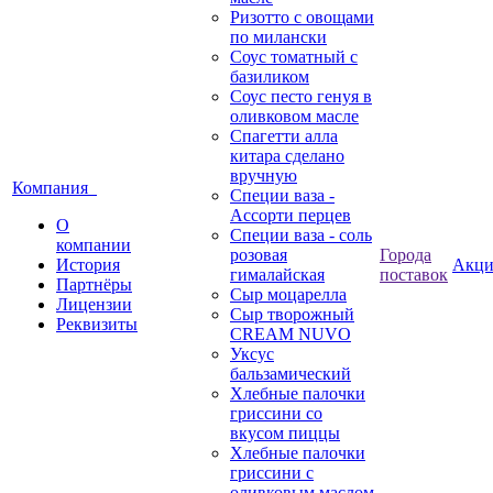
Ризотто с овощами
по милански
Соус томатный с
базиликом
Соус песто генуя в
оливковом масле
Спагетти алла
китара сделано
вручную
Компания
Специи ваза -
Ассорти перцев
О
Специи ваза - соль
компании
розовая
Города
История
Акц
гималайская
поставок
Партнёры
Сыр моцарелла
Лицензии
Сыр творожный
Реквизиты
CREАM NUVO
Уксус
бальзамический
Хлебные палочки
гриссини со
вкусом пиццы
Хлебные палочки
гриссини с
оливковым маслом