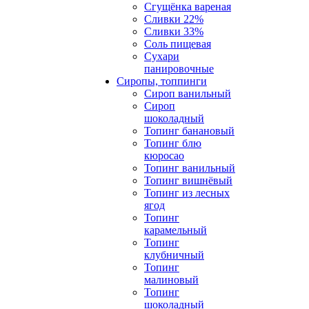
Сгущёнка вареная
Сливки 22%
Сливки 33%
Соль пищевая
Сухари
панировочные
Сиропы, топпинги
Сироп ванильный
Сироп
шоколадный
Топинг банановый
Топинг блю
кюросао
Топинг ванильный
Топинг вишнёвый
Топинг из лесных
ягод
Топинг
карамельный
Топинг
клубничный
Топинг
малиновый
Топинг
шоколадный