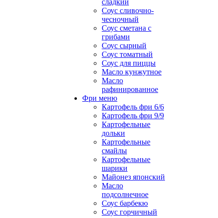
сладкий
Соус сливочно-
чесночный
Соус сметана с
грибами
Соус сырный
Соус томатный
Соус для пиццы
Масло кунжутное
Масло
рафинированное
Фри меню
Картофель фри 6/6
Картофель фри 9/9
Картофельные
дольки
Картофельные
смайлы
Картофельные
шарики
Майонез японский
Масло
подсолнечное
Соус барбекю
Соус горчичный