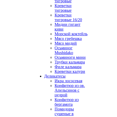
тигровые
Креветки
тигровые
Креветки
тигровые 16/20
Мидии гигант
киви
Морской коктейль
Мясо гребешка
Мясо мидий
Осьминог
Mushidako
Осьминоги мини
Трубки кальмара
Филе кальмара
Креветки калури
Деликатесы
Икра лососевая
Конфитюр из ов.
Апельсинов с
цедрой
Конфитюр из
бергамота
Помидоры
сушеные в