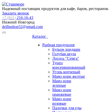
Надежный поставщик продуктов для кафе, баров, ресторанов.
Заказать звонок
+7 (831)
216-16-43
Нижний Новгород
delfinshop52@gmail.com
Каталог
Рыбная продукция
Бульон хондаши
Голубая акула
Лосось "Семга"
Тунец
консервированный
Угорь копченый
Мамэ нори желтые
Мамэ нори
зеленые
Мамэ нори
оранжевые
Мамэ нори
розовые
Палочки для еды