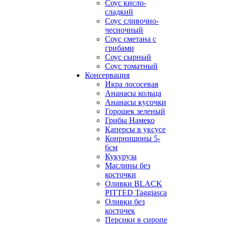
Соус кисло-
сладкий
Соус сливочно-
чесночный
Соус сметана с
грибами
Соус сырный
Соус томатный
Консервация
Икра лососевая
Ананасы кольца
Ананасы кусочки
Горошек зеленый
Грибы Намеко
Каперсы в уксусе
Конрнишоны 5-
6см
Кукуруза
Маслины без
косточки
Оливки BLACK
PITTED Taggiasca
Оливки без
косточек
Персики в сиропе