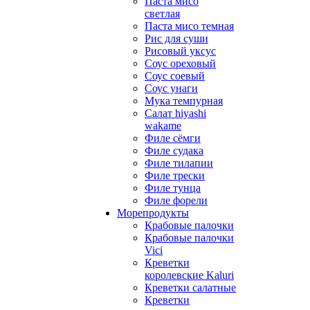
Паста мисо
светлая
Паста мисо темная
Рис для суши
Рисовый уксус
Соус ореховый
Соус соевый
Соус унаги
Мука темпурная
Салат hiyashi
wakame
Филе сёмги
Филе судака
Филе тилапии
Филе трески
Филе тунца
Филе форели
Морепродукты
Крабовые палочки
Крабовые палочки
Vici
Креветки
королевские Kaluri
Креветки салатные
Креветки