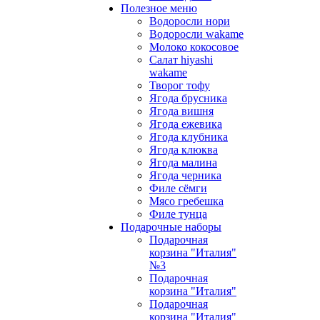
Полезное меню
Водоросли нори
Водоросли wakame
Молоко кокосовое
Салат hiyashi
wakame
Творог тофу
Ягода брусника
Ягода вишня
Ягода ежевика
Ягода клубника
Ягода клюква
Ягода малина
Ягода черника
Филе сёмги
Мясо гребешка
Филе тунца
Подарочные наборы
Подарочная
корзина "Италия"
№3
Подарочная
корзина "Италия"
Подарочная
корзина "Италия"