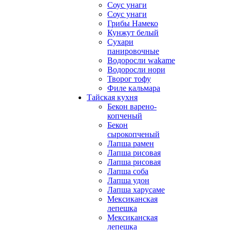
Соус унаги
Соус унаги
Грибы Намеко
Кунжут белый
Сухари
панировочные
Водоросли wakame
Водоросли нори
Творог тофу
Филе кальмара
Тайская кухня
Бекон варено-
копченый
Бекон
сырокопченый
Лапша рамен
Лапша рисовая
Лапша рисовая
Лапша соба
Лапша удон
Лапша харусаме
Мексиканская
лепешка
Мексиканская
лепешка