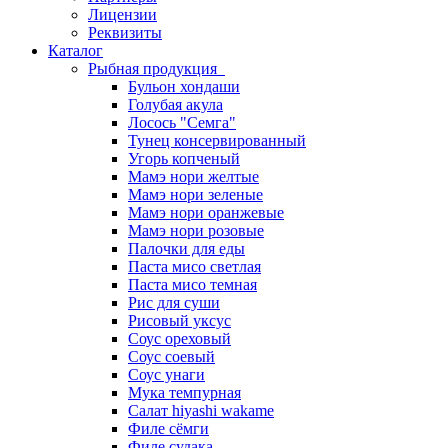
Лицензии
Реквизиты
Каталог
Рыбная продукция
Бульон хондаши
Голубая акула
Лосось "Семга"
Тунец консервированный
Угорь копченый
Мамэ нори желтые
Мамэ нори зеленые
Мамэ нори оранжевые
Мамэ нори розовые
Палочки для еды
Паста мисо светлая
Паста мисо темная
Рис для суши
Рисовый уксус
Соус ореховый
Соус соевый
Соус унаги
Мука темпурная
Салат hiyashi wakame
Филе сёмги
Филе судака