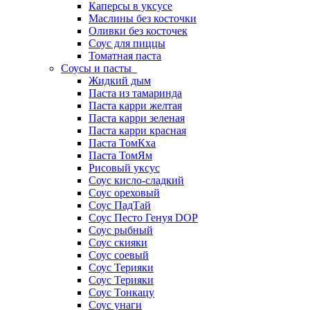
Каперсы в уксусе
Маслины без косточки
Оливки без косточек
Соус для пиццы
Томатная паста
Соусы и пасты
Жидкий дым
Паста из тамаринда
Паста карри желтая
Паста карри зеленая
Паста карри красная
Паста ТомКха
Паста ТомЯм
Рисовый уксус
Соус кисло-сладкий
Соус ореховый
Соус ПадТай
Соус Песто Генуя DOP
Соус рыбный
Соус скияки
Соус соевый
Соус Терияки
Соус Терияки
Соус Тонкацу
Соус унаги