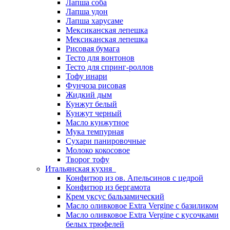
Лапша соба
Лапша удон
Лапша харусаме
Мексиканская лепешка
Мексиканская лепешка
Рисовая бумага
Тесто для вонтонов
Тесто для спринг-роллов
Тофу инари
Фунчоза рисовая
Жидкий дым
Кунжут белый
Кунжут черный
Масло кунжутное
Мука темпурная
Сухари панировочные
Молоко кокосовое
Творог тофу
Итальянская кухня
Конфитюр из ов. Апельсинов с цедрой
Конфитюр из бергамота
Крем уксус бальзамический
Масло оливковое Extra Vergine с базиликом
Масло оливковое Extra Vergine с кусочками
белых трюфелей