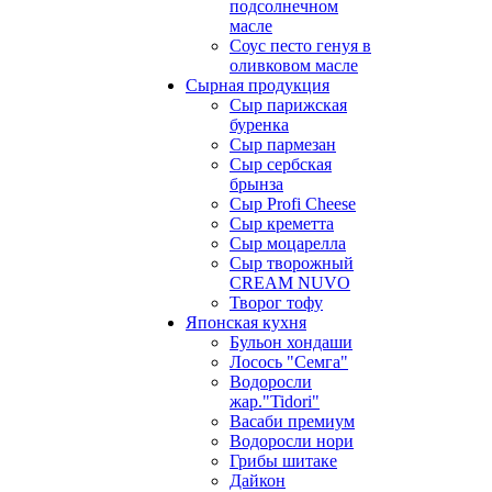
подсолнечном
масле
Соус песто генуя в
оливковом масле
Сырная продукция
Сыр парижская
буренка
Сыр пармезан
Сыр сербская
брынза
Сыр Profi Cheese
Сыр креметта
Сыр моцарелла
Сыр творожный
CREАM NUVO
Творог тофу
Японская кухня
Бульон хондаши
Лосось "Семга"
Водоросли
жар."Tidori"
Васаби премиум
Водоросли нори
Грибы шитаке
Дайкон