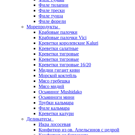
Филе тилапии
Филе трески
Филе тунца
Филе форели
Морепродукты
Крабовые палочки
Крабовые палочки Vici
Креветки королевские Kaluri
Креветки салатные
Креветки тигровые
Креветки тигровые
Креветки тигровые 16/20
Мидии гигант киви
Морской коктейль
Мясо гребешка
Мясо мидий
Осьминог Mushidako
Осьминоги мини
Трубки кальмара
Филе кальмара
Креветки калури
Деликатесы
Икра лососевая
Конфитюр из ов. Апельсинов с цедрой