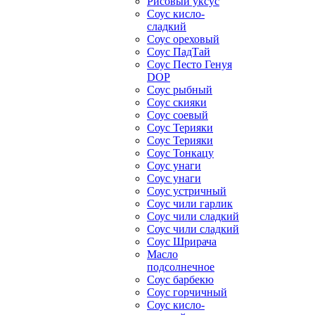
Рисовый уксус
Соус кисло-
сладкий
Соус ореховый
Соус ПадТай
Соус Песто Генуя
DOP
Соус рыбный
Соус скияки
Соус соевый
Соус Терияки
Соус Терияки
Соус Тонкацу
Соус унаги
Соус унаги
Соус устричный
Соус чили гарлик
Соус чили сладкий
Соус чили сладкий
Соус Шрирача
Масло
подсолнечное
Соус барбекю
Соус горчичный
Соус кисло-