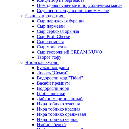
Конфитюр из бергамота
Помидоры сушеные в подсолнечном масле
Соус песто генуя в оливковом масле
Сырная продукция
Сыр парижская буренка
Сыр пармезан
Сыр сербская брынза
Сыр Profi Cheese
Сыр креметта
Сыр моцарелла
Сыр творожный CREАM NUVO
Творог тофу
Японская кухня
Бульон хондаши
Лосось "Семга"
Водоросли жар."Tidori"
Васаби премиум
Водоросли нори
Грибы шитаке
Дайкон маринованный
Икра тобикко зеленая
Икра тобикко красная
Икра тобикко оранжевая
Икра тобикко черная
Имбирь белый