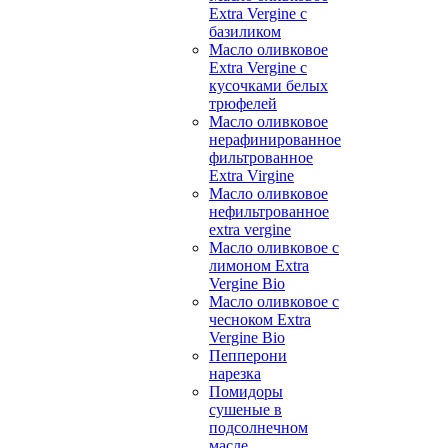
Extra Vergine с
базиликом
Масло оливковое
Extra Vergine с
кусочками белых
трюфелей
Масло оливковое
нерафинированное
фильтрованное
Extra Virgine
Масло оливковое
нефильтрованное
extra vergine
Масло оливковое с
лимоном Extra
Vergine Bio
Масло оливковое с
чесноком Extra
Vergine Bio
Пепперони
нарезка
Помидоры
сушеные в
подсолнечном
масле