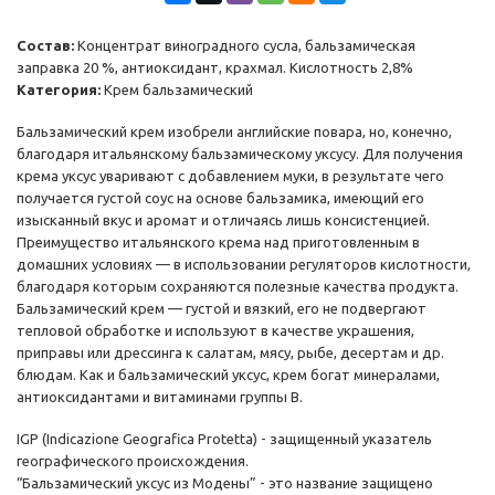
Состав:
Концентрат виноградного сусла, бальзамическая
заправка 20 %, антиоксидант, крахмал. Кислотность 2,8%
Категория
:
Крем бальзамический
Бальзамический крем изобрели английские повара, но, конечно,
благодаря итальянскому бальзамическому уксусу. Для получения
крема уксус уваривают с добавлением муки, в результате чего
получается густой соус на основе бальзамика, имеющий его
изысканный вкус и аромат и отличаясь лишь консистенцией.
Преимущество итальянского крема над приготовленным в
домашних условиях — в использовании регуляторов кислотности,
благодаря которым сохраняются полезные качества продукта.
Бальзамический крем — густой и вязкий, его не подвергают
тепловой обработке и используют в качестве украшения,
приправы или дрессинга к салатам, мясу, рыбе, десертам и др.
блюдам. Как и бальзамический уксус, крем богат минералами,
антиоксидантами и витаминами группы B.
IGP (Indicazione Geografica Protetta) - защищенный указатель
географического происхождения.
“Бальзамический уксус из Модены” - это название защищено