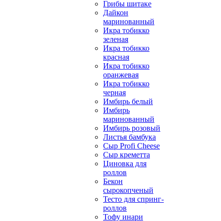
Грибы шитаке
Дайкон
маринованный
Икра тобикко
зеленая
Икра тобикко
красная
Икра тобикко
оранжевая
Икра тобикко
черная
Имбирь белый
Имбирь
маринованный
Имбирь розовый
Листья бамбука
Сыр Profi Cheese
Сыр креметта
Циновка для
роллов
Бекон
сырокопченый
Тесто для спринг-
роллов
Тофу инари