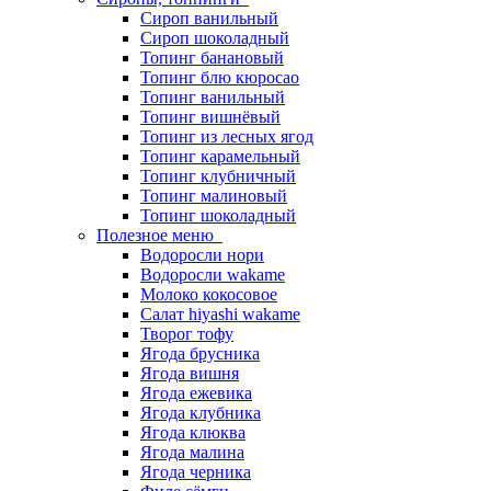
Сироп ванильный
Сироп шоколадный
Топинг банановый
Топинг блю кюросао
Топинг ванильный
Топинг вишнёвый
Топинг из лесных ягод
Топинг карамельный
Топинг клубничный
Топинг малиновый
Топинг шоколадный
Полезное меню
Водоросли нори
Водоросли wakame
Молоко кокосовое
Салат hiyashi wakame
Творог тофу
Ягода брусника
Ягода вишня
Ягода ежевика
Ягода клубника
Ягода клюква
Ягода малина
Ягода черника