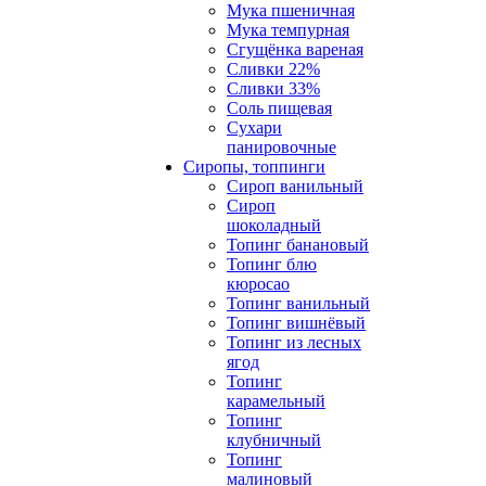
Мука пшеничная
Мука темпурная
Сгущёнка вареная
Сливки 22%
Сливки 33%
Соль пищевая
Сухари
панировочные
Сиропы, топпинги
Сироп ванильный
Сироп
шоколадный
Топинг банановый
Топинг блю
кюросао
Топинг ванильный
Топинг вишнёвый
Топинг из лесных
ягод
Топинг
карамельный
Топинг
клубничный
Топинг
малиновый