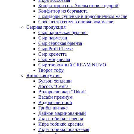
Икра лососевая
Конфитюр из ов. Апельсинов с цедрой
Конфитюр из бергамота
Помидоры сушеные в подсолнечном масле
Соус песто генуя в оливковом масле
Сырная продукция
Сыр парижская буренка
Сыр пармезан
Сыр сербская брынза
Сыр Profi Cheese
Сыр креметта
Сыр моцарелла
Сыр творожный CREАM NUVO
Творог тофу
Японская кухня
Бульон хондаши
Лосось "Семга"
Водоросли жар."Tidori"
Васаби премиум
Водоросли нори
Грибы шитаке
Дайкон маринованный
Икра тобикко зеленая
Икра тобикко красная
Икра тобикко оранжевая