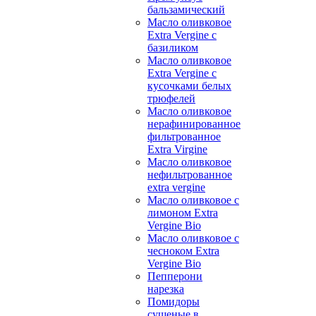
бальзамический
Масло оливковое
Extra Vergine с
базиликом
Масло оливковое
Extra Vergine с
кусочками белых
трюфелей
Масло оливковое
нерафинированное
фильтрованное
Extra Virgine
Масло оливковое
нефильтрованное
extra vergine
Масло оливковое с
лимоном Extra
Vergine Bio
Масло оливковое с
чесноком Extra
Vergine Bio
Пепперони
нарезка
Помидоры
сушеные в