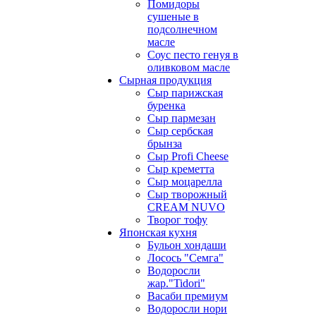
Помидоры
сушеные в
подсолнечном
масле
Соус песто генуя в
оливковом масле
Сырная продукция
Сыр парижская
буренка
Сыр пармезан
Сыр сербская
брынза
Сыр Profi Cheese
Сыр креметта
Сыр моцарелла
Сыр творожный
CREАM NUVO
Творог тофу
Японская кухня
Бульон хондаши
Лосось "Семга"
Водоросли
жар."Tidori"
Васаби премиум
Водоросли нори