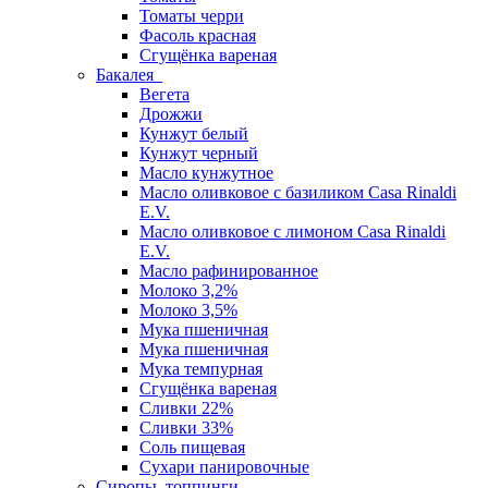
Томаты черри
Фасоль красная
Сгущёнка вареная
Бакалея
Вегета
Дрожжи
Кунжут белый
Кунжут черный
Масло кунжутное
Масло оливковое с базиликом Casa Rinaldi
E.V.
Масло оливковое с лимоном Casa Rinaldi
E.V.
Масло рафинированное
Молоко 3,2%
Молоко 3,5%
Мука пшеничная
Мука пшеничная
Мука темпурная
Сгущёнка вареная
Сливки 22%
Сливки 33%
Соль пищевая
Сухари панировочные
Сиропы, топпинги