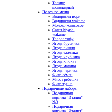
Топинг
шоколадный
Полезное меню
Водоросли нори
Водоросли wakame
Молоко кокосовое
Салат hiyashi
wakame
Творог тофу
Ягода брусника
Ягода вишня
Ягода ежевика
Ягода клубника
Ягода клюква
Ягода малина
Ягода черника
Филе сёмги
Мясо гребешка
Филе тунца
Подарочные наборы
Подарочная
корзина "Италия"
№3
Подарочная
корзина "Италия"