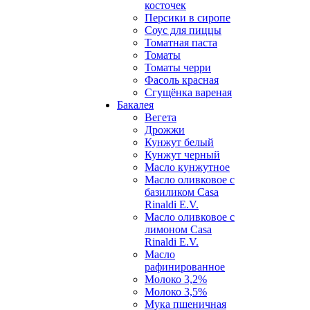
косточек
Персики в сиропе
Соус для пиццы
Томатная паста
Томаты
Томаты черри
Фасоль красная
Сгущёнка вареная
Бакалея
Вегета
Дрожжи
Кунжут белый
Кунжут черный
Масло кунжутное
Масло оливковое с
базиликом Casa
Rinaldi E.V.
Масло оливковое с
лимоном Casa
Rinaldi E.V.
Масло
рафинированное
Молоко 3,2%
Молоко 3,5%
Мука пшеничная