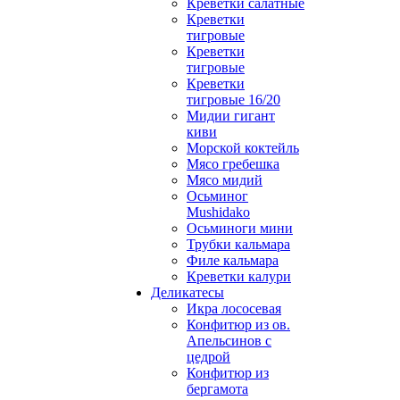
Креветки салатные
Креветки
тигровые
Креветки
тигровые
Креветки
тигровые 16/20
Мидии гигант
киви
Морской коктейль
Мясо гребешка
Мясо мидий
Осьминог
Mushidako
Осьминоги мини
Трубки кальмара
Филе кальмара
Креветки калури
Деликатесы
Икра лососевая
Конфитюр из ов.
Апельсинов с
цедрой
Конфитюр из
бергамота