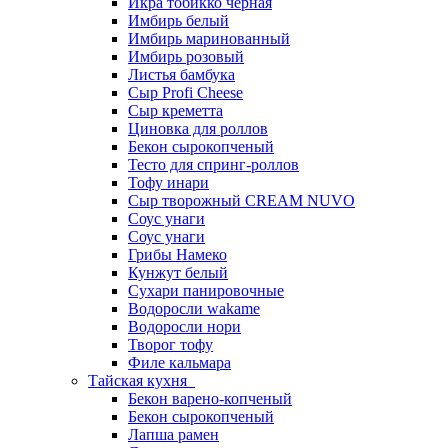
Икра тобикко черная
Имбирь белый
Имбирь маринованный
Имбирь розовый
Листья бамбука
Сыр Profi Cheese
Сыр креметта
Циновка для роллов
Бекон сырокопченый
Тесто для спринг-роллов
Тофу инари
Сыр творожный CREАM NUVO
Соус унаги
Соус унаги
Грибы Намеко
Кунжут белый
Сухари панировочные
Водоросли wakame
Водоросли нори
Творог тофу
Филе кальмара
Тайская кухня
Бекон варено-копченый
Бекон сырокопченый
Лапша рамен