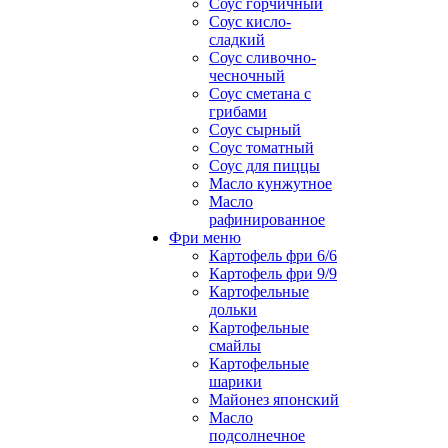
Соус горчичный
Соус кисло-
сладкий
Соус сливочно-
чесночный
Соус сметана с
грибами
Соус сырный
Соус томатный
Соус для пиццы
Масло кунжутное
Масло
рафинированное
Фри меню
Картофель фри 6/6
Картофель фри 9/9
Картофельные
дольки
Картофельные
смайлы
Картофельные
шарики
Майонез японский
Масло
подсолнечное