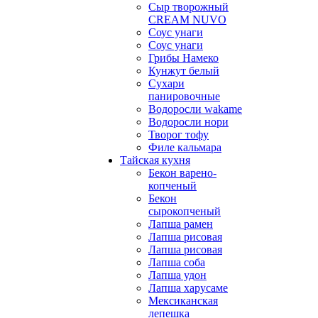
Сыр творожный
CREАM NUVO
Соус унаги
Соус унаги
Грибы Намеко
Кунжут белый
Сухари
панировочные
Водоросли wakame
Водоросли нори
Творог тофу
Филе кальмара
Тайская кухня
Бекон варено-
копченый
Бекон
сырокопченый
Лапша рамен
Лапша рисовая
Лапша рисовая
Лапша соба
Лапша удон
Лапша харусаме
Мексиканская
лепешка