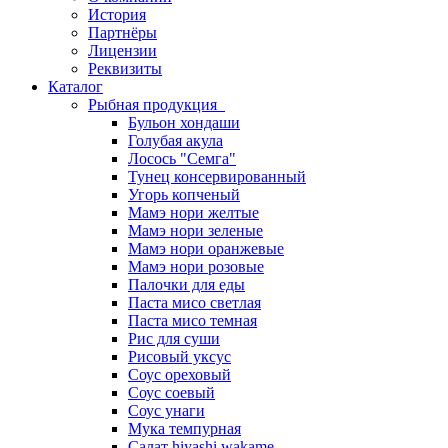
История
Партнёры
Лицензии
Реквизиты
Каталог
Рыбная продукция
Бульон хондаши
Голубая акула
Лосось "Семга"
Тунец консервированный
Угорь копченый
Мамэ нори желтые
Мамэ нори зеленые
Мамэ нори оранжевые
Мамэ нори розовые
Палочки для еды
Паста мисо светлая
Паста мисо темная
Рис для суши
Рисовый уксус
Соус ореховый
Соус соевый
Соус унаги
Мука темпурная
Салат hiyashi wakame