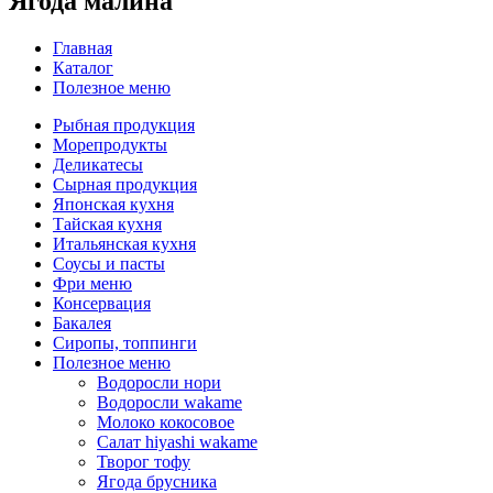
Ягода малина
Главная
Каталог
Полезное меню
Рыбная продукция
Морепродукты
Деликатесы
Сырная продукция
Японская кухня
Тайская кухня
Итальянская кухня
Соусы и пасты
Фри меню
Консервация
Бакалея
Сиропы, топпинги
Полезное меню
Водоросли нори
Водоросли wakame
Молоко кокосовое
Салат hiyashi wakame
Творог тофу
Ягода брусника