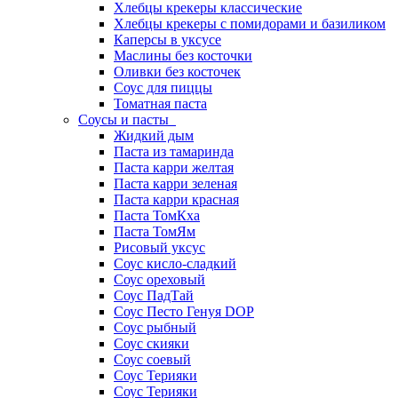
Хлебцы крекеры классические
Хлебцы крекеры с помидорами и базиликом
Каперсы в уксусе
Маслины без косточки
Оливки без косточек
Соус для пиццы
Томатная паста
Соусы и пасты
Жидкий дым
Паста из тамаринда
Паста карри желтая
Паста карри зеленая
Паста карри красная
Паста ТомКха
Паста ТомЯм
Рисовый уксус
Соус кисло-сладкий
Соус ореховый
Соус ПадТай
Соус Песто Генуя DOP
Соус рыбный
Соус скияки
Соус соевый
Соус Терияки
Соус Терияки