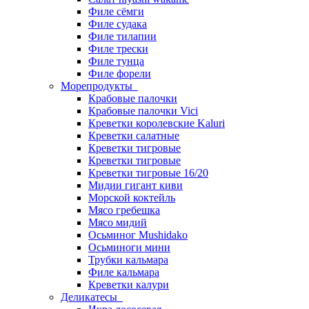
Филе сёмги
Филе судака
Филе тилапии
Филе трески
Филе тунца
Филе форели
Морепродукты
Крабовые палочки
Крабовые палочки Vici
Креветки королевские Kaluri
Креветки салатные
Креветки тигровые
Креветки тигровые
Креветки тигровые 16/20
Мидии гигант киви
Морской коктейль
Мясо гребешка
Мясо мидий
Осьминог Mushidako
Осьминоги мини
Трубки кальмара
Филе кальмара
Креветки калури
Деликатесы