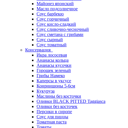
Майонез японский
Масло подсолнечное
Соус барбекю
Соус горчичный
Соус кисло-сладкий
Соус сливочно-чесночный
Соус сметана с грибами
Соус сырный
Соус томатный
Консервация
Икра лососевая
Ананасы кольца
Ананасы кусочки
Горошек зеленый
Грибы Намеко
Каперсы в уксусе
Конрнишоны 5-6см
Кукуруза
Маслины без косточки
Оливки BLACK PITTED Taggiasca
Оливки без косточек
Персики в сиропе
Соус для пиццы
Томатная паста
Томаты