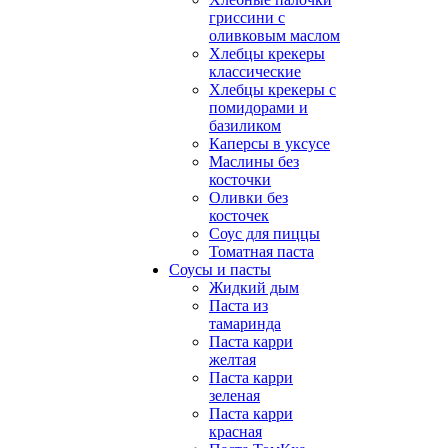
гриссини с
оливковым маслом
Хлебцы крекеры
классические
Хлебцы крекеры с
помидорами и
базиликом
Каперсы в уксусе
Маслины без
косточки
Оливки без
косточек
Соус для пиццы
Томатная паста
Соусы и пасты
Жидкий дым
Паста из
тамаринда
Паста карри
желтая
Паста карри
зеленая
Паста карри
красная