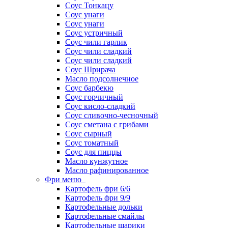
Соус Тонкацу
Соус унаги
Соус унаги
Соус устричный
Соус чили гарлик
Соус чили сладкий
Соус чили сладкий
Соус Шрирача
Масло подсолнечное
Соус барбекю
Соус горчичный
Соус кисло-сладкий
Соус сливочно-чесночный
Соус сметана с грибами
Соус сырный
Соус томатный
Соус для пиццы
Масло кунжутное
Масло рафинированное
Фри меню
Картофель фри 6/6
Картофель фри 9/9
Картофельные дольки
Картофельные смайлы
Картофельные шарики