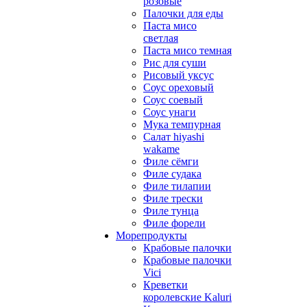
розовые
Палочки для еды
Паста мисо
светлая
Паста мисо темная
Рис для суши
Рисовый уксус
Соус ореховый
Соус соевый
Соус унаги
Мука темпурная
Салат hiyashi
wakame
Филе сёмги
Филе судака
Филе тилапии
Филе трески
Филе тунца
Филе форели
Морепродукты
Крабовые палочки
Крабовые палочки
Vici
Креветки
королевские Kaluri