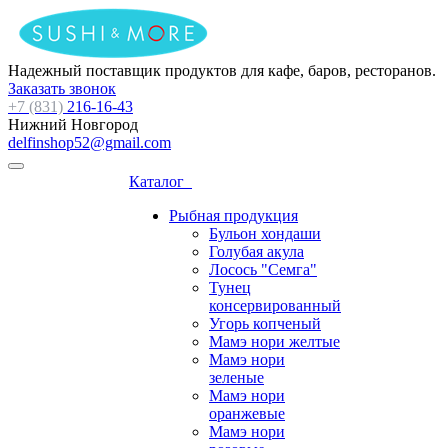
Надежный поставщик продуктов для кафе, баров, ресторанов.
Заказать звонок
+7 (831)
216-16-43
Нижний Новгород
delfinshop52@gmail.com
Каталог
Рыбная продукция
Бульон хондаши
Голубая акула
Лосось "Семга"
Тунец
консервированный
Угорь копченый
Мамэ нори желтые
Мамэ нори
зеленые
Мамэ нори
оранжевые
Мамэ нори