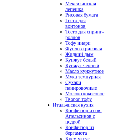
Мексиканская
лепешка
Рисовая бумага
Тесто для
вонтонов
Тесто для спринг-
роллов
Тофу инари
Фунчоза рисовая
Жидкий дым
Кунжут белый
Кунжут черный
Масло кунжутное
Мука темпурная
Сухари
панировочные
Молоко кокосовое
Творог тофу
Итальянская кухня
Конфитюр из ов.
Апельсинов с
цедрой
Конфитюр из
бергамота
Крем уксус