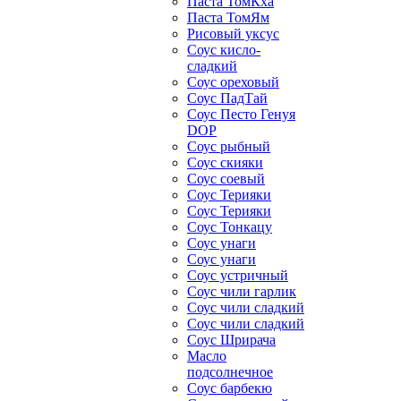
Паста ТомКха
Паста ТомЯм
Рисовый уксус
Соус кисло-
сладкий
Соус ореховый
Соус ПадТай
Соус Песто Генуя
DOP
Соус рыбный
Соус скияки
Соус соевый
Соус Терияки
Соус Терияки
Соус Тонкацу
Соус унаги
Соус унаги
Соус устричный
Соус чили гарлик
Соус чили сладкий
Соус чили сладкий
Соус Шрирача
Масло
подсолнечное
Соус барбекю