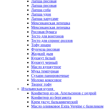
Лапша рисовая
Лапша рисовая
Лапша соба
Лапша удон
Лапша харусаме
Мексиканская лепешка
Мексиканская лепешка
Рисовая бумага
Тесто для вонтонов
Тесто для спринг-роллов
Тофу инари
Фунчоза рисовая
Жидкий дым
Кунжут белый
Кунжут черный
Масло кунжутное
Мука темпурная
Сухари панировочные
Молоко кокосовое
Творог тофу
Итальянская кухня
Конфитюр из ов. Апельсинов с цедрой
Конфитюр из бергамота
Крем уксус бальзамический
Масло оливковое Extra Vergine с базиликом