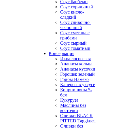
Соус барбекю
Соус горчичный
Соус кисло-
сладкий
Соус сливочно-
чесночный
Соус сметана с
грибами
Соус сырный
Соус томатный
Консервация
Икра лососевая
Ананасы кольца
Ананасы кусочки
Горошек зеленый
Грибы Намеко
Каперсы в уксусе
Конрнишоны 5-
6см
Кукуруза
Маслины без
косточки
Оливки BLACK
PITTED Taggiasca
Оливки без