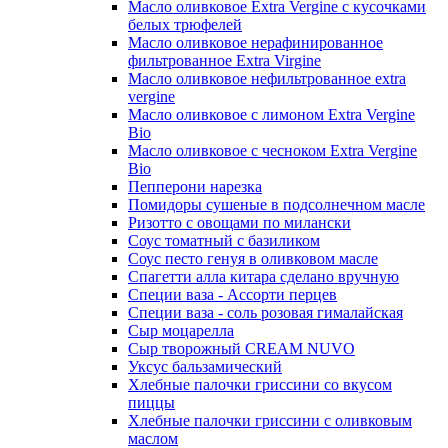
Масло оливковое Extra Vergine с кусочками
белых трюфелей
Масло оливковое нерафинированное
фильтрованное Extra Virgine
Масло оливковое нефильтрованное extra
vergine
Масло оливковое с лимоном Extra Vergine
Bio
Масло оливковое с чесноком Extra Vergine
Bio
Пепперони нарезка
Помидоры сушеные в подсолнечном масле
Ризотто с овощами по милански
Соус томатный с базиликом
Соус песто генуя в оливковом масле
Спагетти алла китара сделано вручную
Специи ваза - Ассорти перцев
Специи ваза - соль розовая гималайская
Сыр моцарелла
Сыр творожный CREАM NUVO
Уксус бальзамический
Хлебные палочки гриссини со вкусом
пиццы
Хлебные палочки гриссини с оливковым
маслом