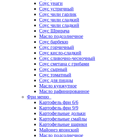
Соус унаги
Соус устричный
Соус чили гарлик
Соус чили сладкий
Соус чили сладкий
Соус Шрирача
Масло подсолнечное
Соус барбекю
Соус горчичный
Соус кисло-сладкий
Соус сливочно-чесночный
Соус сметана с грибами
Соус сырный
Соус томатный
Соус для пиццы
Масло кунжутное
Масло рафинированное
Фри меню
Картофель фри 6/6
Картофель фри 9/9
Картофельные дольки
Картофельные смайлы
Картофельные шарики
Майонез японский
Масло подсолнечное