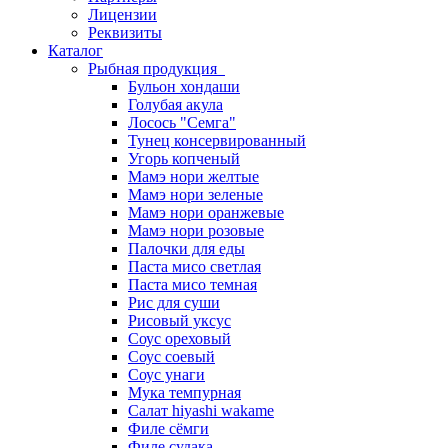
Лицензии
Реквизиты
Каталог
Рыбная продукция
Бульон хондаши
Голубая акула
Лосось "Семга"
Тунец консервированный
Угорь копченый
Мамэ нори желтые
Мамэ нори зеленые
Мамэ нори оранжевые
Мамэ нори розовые
Палочки для еды
Паста мисо светлая
Паста мисо темная
Рис для суши
Рисовый уксус
Соус ореховый
Соус соевый
Соус унаги
Мука темпурная
Салат hiyashi wakame
Филе сёмги
Филе судака