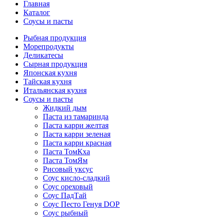
Главная
Каталог
Соусы и пасты
Рыбная продукция
Морепродукты
Деликатесы
Сырная продукция
Японская кухня
Тайская кухня
Итальянская кухня
Соусы и пасты
Жидкий дым
Паста из тамаринда
Паста карри желтая
Паста карри зеленая
Паста карри красная
Паста ТомКха
Паста ТомЯм
Рисовый уксус
Соус кисло-сладкий
Соус ореховый
Соус ПадТай
Соус Песто Генуя DOP
Соус рыбный