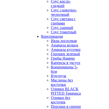
Соус кисло-
сладкий
Соус сливочно-
чесночный
Соус сметана с
грибами
Соус сырный
Соус томатный
Консервация
Икра лососевая
Ананасы кольца
Ананасы кусочки
Горошек зеленый
Грибы Намеко
Каперсы в уксусе
Конрнишоны 5-
6см
Кукуруза
Маслины без
косточки
Оливки BLACK
PITTED Taggiasca
Оливки без
косточек
Персики в сиропе