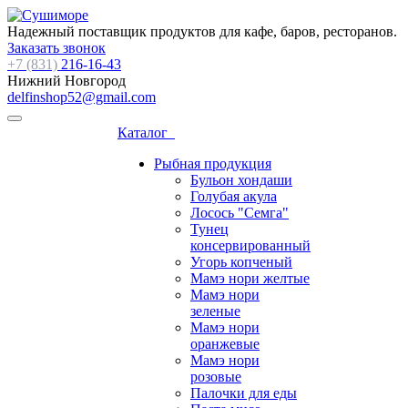
Надежный поставщик продуктов для кафе, баров, ресторанов.
Заказать звонок
+7 (831)
216-16-43
Нижний Новгород
delfinshop52@gmail.com
Каталог
Рыбная продукция
Бульон хондаши
Голубая акула
Лосось "Семга"
Тунец
консервированный
Угорь копченый
Мамэ нори желтые
Мамэ нори
зеленые
Мамэ нори
оранжевые
Мамэ нори
розовые
Палочки для еды