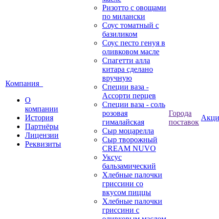
Ризотто с овощами
по милански
Соус томатный с
базиликом
Соус песто генуя в
оливковом масле
Спагетти алла
китара сделано
вручную
Компания
Специи ваза -
Ассорти перцев
О
Специи ваза - соль
компании
розовая
Города
История
Акц
гималайская
поставок
Партнёры
Сыр моцарелла
Лицензии
Сыр творожный
Реквизиты
CREАM NUVO
Уксус
бальзамический
Хлебные палочки
гриссини со
вкусом пиццы
Хлебные палочки
гриссини с
оливковым маслом