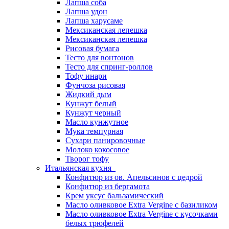
Лапша соба
Лапша удон
Лапша харусаме
Мексиканская лепешка
Мексиканская лепешка
Рисовая бумага
Тесто для вонтонов
Тесто для спринг-роллов
Тофу инари
Фунчоза рисовая
Жидкий дым
Кунжут белый
Кунжут черный
Масло кунжутное
Мука темпурная
Сухари панировочные
Молоко кокосовое
Творог тофу
Итальянская кухня
Конфитюр из ов. Апельсинов с цедрой
Конфитюр из бергамота
Крем уксус бальзамический
Масло оливковое Extra Vergine с базиликом
Масло оливковое Extra Vergine с кусочками
белых трюфелей