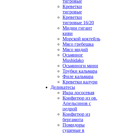
тигровые
Креветки
тигровые
Креветки
тигровые 16/20
Мидии гигант
киви
Морской коктейль
Мясо гребешка
Мясо мидий
Осьминог
Mushidako
Осьминоги мини
Трубки кальмара
Филе кальмара
Креветки калури
Деликатесы
Икра лососевая
Конфитюр из ов.
Апельсинов с
цедрой
Конфитюр из
бергамота
Помидоры
сушеные в