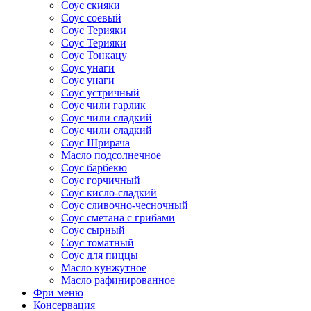
Соус скияки
Соус соевый
Соус Терияки
Соус Терияки
Соус Тонкацу
Соус унаги
Соус унаги
Соус устричный
Соус чили гарлик
Соус чили сладкий
Соус чили сладкий
Соус Шрирача
Масло подсолнечное
Соус барбекю
Соус горчичный
Соус кисло-сладкий
Соус сливочно-чесночный
Соус сметана с грибами
Соус сырный
Соус томатный
Соус для пиццы
Масло кунжутное
Масло рафинированное
Фри меню
Консервация