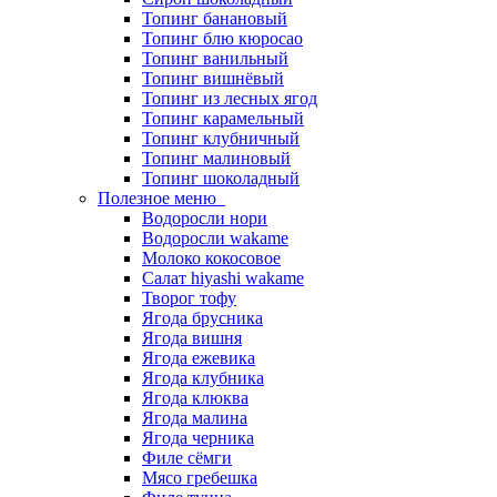
Топинг банановый
Топинг блю кюросао
Топинг ванильный
Топинг вишнёвый
Топинг из лесных ягод
Топинг карамельный
Топинг клубничный
Топинг малиновый
Топинг шоколадный
Полезное меню
Водоросли нори
Водоросли wakame
Молоко кокосовое
Салат hiyashi wakame
Творог тофу
Ягода брусника
Ягода вишня
Ягода ежевика
Ягода клубника
Ягода клюква
Ягода малина
Ягода черника
Филе сёмги
Мясо гребешка