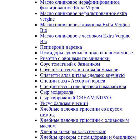
Масло оливковое нерафинированное
фильтрованное Extra Virgine
Масло оливковое нефильтрованное extra
vergine
Масло оливковое с лимоном Extra Vergine
Bio
Масло оливковое с чесноком Extra Vergine
Bio
Пепперони нарезка
Помидоры сушеные в подсолнечном масле
Ризотто с овощами по милански
Соус томатный с базиликом
Соус песто генуя в оливковом масле
Спагетти алла китара сделано вручную
Специи ваза - Ассорти перцев
Специи ваза - соль розовая гималайская
Сыр моцарелла
Сыр творожный CREАM NUVO
Уксус бальзамический
Хлебные палочки гриссини со вкусом
пиццы
Хлебные палочки гриссини с оливковым
маслом
Хлебцы крекеры классические
Хлебцы крекеры с помидорами и базиликом