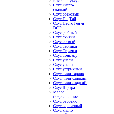
Рисовый уксус
Соус кисло-
сладкий
Соус ореховый
Соус ПадТай
Соус Песто Генуя
DOP
Соус рыбный
Соус скияки
Соус соевый
Соус Терияки
Соус Терияки
Соус Тонкацу
Соус унаги
Соус унаги
Соус устричный
Соус чили гарлик
Соус чили сладкий
Соус чили сладкий
Соус Шрирача
Масло
подсолнечное
Соус барбекю
Соус горчичный
Соус кисло-