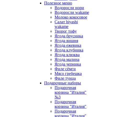
Полезное меню
Водоросли нори
Водоросли wakame
Молоко кокосовое
Салат hiyashi
wakame
Творог тофу
Ягода брусника
Ягода вишня
Ягода ежевика
Ягода клубника
Ягода клюква
Ягода малина
Ягода черника
Филе сёмги
Мясо гребешка
Филе тунца
Подарочные наборы
Подарочная
корзина "Италия"
№3
Подарочная
корзина "Италия"
Подарочная
корзина "Италия"