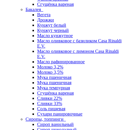
Сгущёнка вареная
Бакалея
Вегета
Дрожжи
Кунжут белый
Кунжут черный
Масло кунжутное
Масло оливковое с базиликом Casa Rinaldi
E.V.
Масло оливковое с лимоном Casa Rinaldi
E.V.
Масло рафинированное
Молоко 3,2%
Молоко 3,5%
Мука пшеничная
Мука пшеничная
Мука темпурная
Сгущёнка вареная
Сливки 22%
Сливки 33%
Соль пищевая
Сухари панировочные
Сиропы, топпинги
Сироп ванильный
Сироп шоколадный