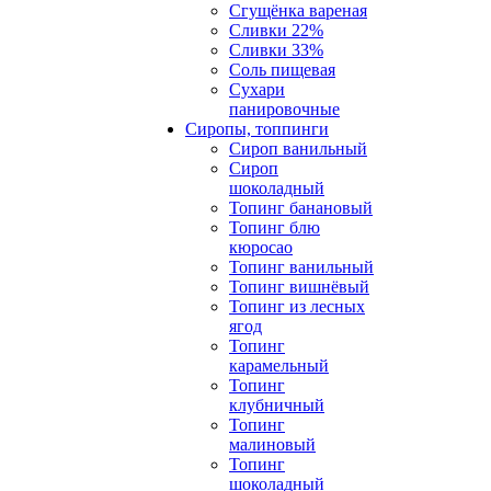
Сгущёнка вареная
Сливки 22%
Сливки 33%
Соль пищевая
Сухари
панировочные
Сиропы, топпинги
Сироп ванильный
Сироп
шоколадный
Топинг банановый
Топинг блю
кюросао
Топинг ванильный
Топинг вишнёвый
Топинг из лесных
ягод
Топинг
карамельный
Топинг
клубничный
Топинг
малиновый
Топинг
шоколадный