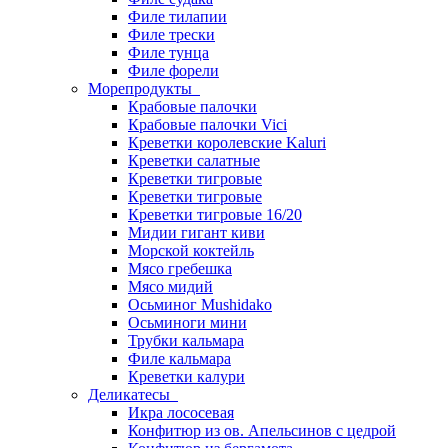
Филе тилапии
Филе трески
Филе тунца
Филе форели
Морепродукты
Крабовые палочки
Крабовые палочки Vici
Креветки королевские Kaluri
Креветки салатные
Креветки тигровые
Креветки тигровые
Креветки тигровые 16/20
Мидии гигант киви
Морской коктейль
Мясо гребешка
Мясо мидий
Осьминог Mushidako
Осьминоги мини
Трубки кальмара
Филе кальмара
Креветки калури
Деликатесы
Икра лососевая
Конфитюр из ов. Апельсинов с цедрой