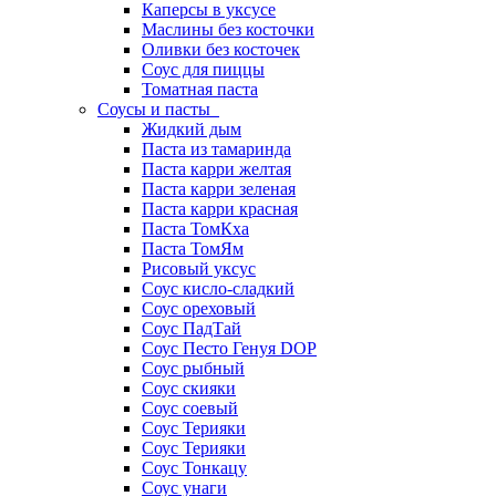
Каперсы в уксусе
Маслины без косточки
Оливки без косточек
Соус для пиццы
Томатная паста
Соусы и пасты
Жидкий дым
Паста из тамаринда
Паста карри желтая
Паста карри зеленая
Паста карри красная
Паста ТомКха
Паста ТомЯм
Рисовый уксус
Соус кисло-сладкий
Соус ореховый
Соус ПадТай
Соус Песто Генуя DOP
Соус рыбный
Соус скияки
Соус соевый
Соус Терияки
Соус Терияки
Соус Тонкацу
Соус унаги