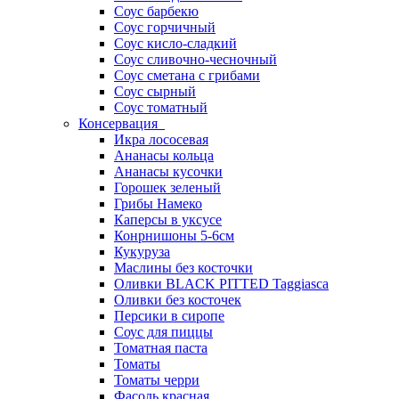
Соус барбекю
Соус горчичный
Соус кисло-сладкий
Соус сливочно-чесночный
Соус сметана с грибами
Соус сырный
Соус томатный
Консервация
Икра лососевая
Ананасы кольца
Ананасы кусочки
Горошек зеленый
Грибы Намеко
Каперсы в уксусе
Конрнишоны 5-6см
Кукуруза
Маслины без косточки
Оливки BLACK PITTED Taggiasca
Оливки без косточек
Персики в сиропе
Соус для пиццы
Томатная паста
Томаты
Томаты черри
Фасоль красная