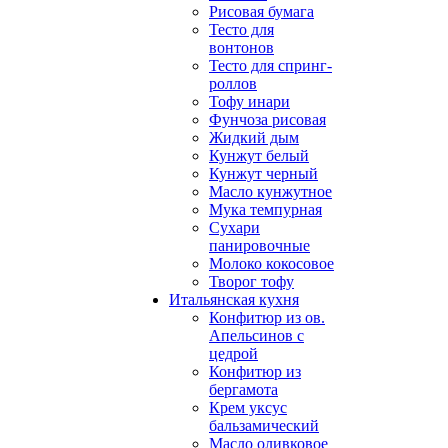
Рисовая бумага
Тесто для
вонтонов
Тесто для спринг-
роллов
Тофу инари
Фунчоза рисовая
Жидкий дым
Кунжут белый
Кунжут черный
Масло кунжутное
Мука темпурная
Сухари
панировочные
Молоко кокосовое
Творог тофу
Итальянская кухня
Конфитюр из ов.
Апельсинов с
цедрой
Конфитюр из
бергамота
Крем уксус
бальзамический
Масло оливковое