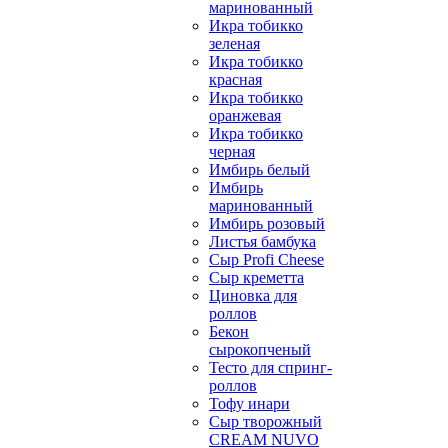
маринованный
Икра тобикко
зеленая
Икра тобикко
красная
Икра тобикко
оранжевая
Икра тобикко
черная
Имбирь белый
Имбирь
маринованный
Имбирь розовый
Листья бамбука
Сыр Profi Cheese
Сыр креметта
Циновка для
роллов
Бекон
сырокопченый
Тесто для спринг-
роллов
Тофу инари
Сыр творожный
CREАM NUVO