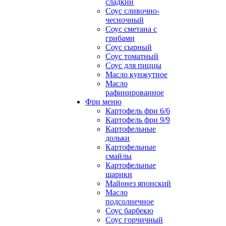
сладкий
Соус сливочно-
чесночный
Соус сметана с
грибами
Соус сырный
Соус томатный
Соус для пиццы
Масло кунжутное
Масло
рафинированное
Фри меню
Картофель фри 6/6
Картофель фри 9/9
Картофельные
дольки
Картофельные
смайлы
Картофельные
шарики
Майонез японский
Масло
подсолнечное
Соус барбекю
Соус горчичный