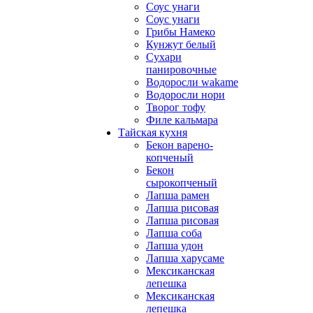
Соус унаги
Соус унаги
Грибы Намеко
Кунжут белый
Сухари
панировочные
Водоросли wakame
Водоросли нори
Творог тофу
Филе кальмара
Тайская кухня
Бекон варено-
копченый
Бекон
сырокопченый
Лапша рамен
Лапша рисовая
Лапша рисовая
Лапша соба
Лапша удон
Лапша харусаме
Мексиканская
лепешка
Мексиканская
лепешка