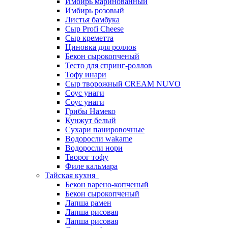
Имбирь маринованный
Имбирь розовый
Листья бамбука
Сыр Profi Cheese
Сыр креметта
Циновка для роллов
Бекон сырокопченый
Тесто для спринг-роллов
Тофу инари
Сыр творожный CREАM NUVO
Соус унаги
Соус унаги
Грибы Намеко
Кунжут белый
Сухари панировочные
Водоросли wakame
Водоросли нори
Творог тофу
Филе кальмара
Тайская кухня
Бекон варено-копченый
Бекон сырокопченый
Лапша рамен
Лапша рисовая
Лапша рисовая