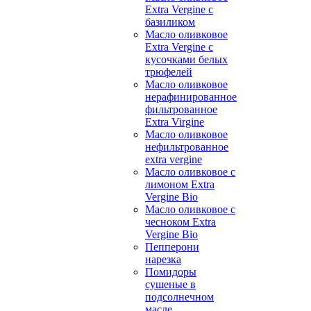
Extra Vergine с
базиликом
Масло оливковое
Extra Vergine с
кусочками белых
трюфелей
Масло оливковое
нерафинированное
фильтрованное
Extra Virgine
Масло оливковое
нефильтрованное
extra vergine
Масло оливковое с
лимоном Extra
Vergine Bio
Масло оливковое с
чесноком Extra
Vergine Bio
Пепперони
нарезка
Помидоры
сушеные в
подсолнечном
масле