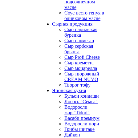
подсолнечном
масле
Соус песто генуя в
оливковом масле
Сырная продукция
Сыр парижская
буренка
Сыр пармезан
Сыр сербская
брынза
Сыр Profi Cheese
Сыр креметта
Сыр моцарелла
Сыр творожный
CREАM NUVO
Творог тофу
Японская кухня
Бульон хондаши
Лосось "Семга"
Водоросли
жар."Tidori"
Васаби премиум
Водоросли нори
Грибы шитаке
Дайкон