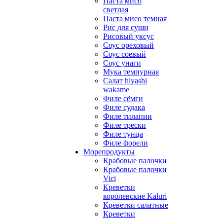
Паста мисо
светлая
Паста мисо темная
Рис для суши
Рисовый уксус
Соус ореховый
Соус соевый
Соус унаги
Мука темпурная
Салат hiyashi
wakame
Филе сёмги
Филе судака
Филе тилапии
Филе трески
Филе тунца
Филе форели
Морепродукты
Крабовые палочки
Крабовые палочки
Vici
Креветки
королевские Kaluri
Креветки салатные
Креветки