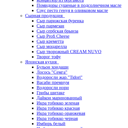
Конфитюр из бергамота
Помидоры сушеные в подсолнечном масле
Соус песто генуя в оливковом масле
Сырная продукция
Сыр парижская буренка
Сыр пармезан
Сыр сербская брынза
Сыр Profi Cheese
Сыр креметта
Сыр моцарелла
Сыр творожный CREАM NUVO
Творог тофу
Японская кухня
Бульон хондаши
Лосось "Семга"
Водоросли жар."Tidori"
Васаби премиум
Водоросли нори
Грибы шитаке
Дайкон маринованный
Икра тобикко зеленая
Икра тобикко красная
Икра тобикко оранжевая
Икра тобикко черная
Имбирь белый