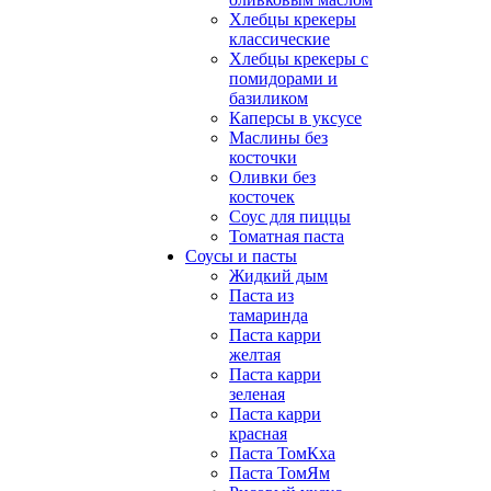
Хлебцы крекеры
классические
Хлебцы крекеры с
помидорами и
базиликом
Каперсы в уксусе
Маслины без
косточки
Оливки без
косточек
Соус для пиццы
Томатная паста
Соусы и пасты
Жидкий дым
Паста из
тамаринда
Паста карри
желтая
Паста карри
зеленая
Паста карри
красная
Паста ТомКха
Паста ТомЯм