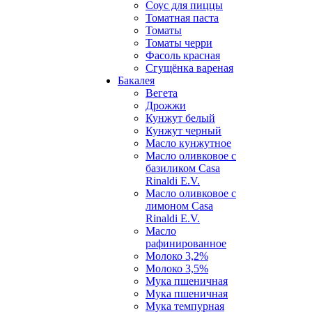
Соус для пиццы
Томатная паста
Томаты
Томаты черри
Фасоль красная
Сгущёнка вареная
Бакалея
Вегета
Дрожжи
Кунжут белый
Кунжут черный
Масло кунжутное
Масло оливковое с
базиликом Casa
Rinaldi E.V.
Масло оливковое с
лимоном Casa
Rinaldi E.V.
Масло
рафинированное
Молоко 3,2%
Молоко 3,5%
Мука пшеничная
Мука пшеничная
Мука темпурная