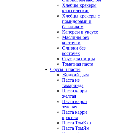
Хлебцы крекеры
классические
Хлебцы крекеры с
помидорами и
базиликом
Каперсы в уксусе
Маслины без
косточки
Оливки без
косточек
Соус для пиццы
Томатная паста
Соусы и пасты
Жидкий дым
Паста из
тамаринда
Паста карри
желтая
Паста карри
зеленая
Паста карри
красная
Паста ТомКха
Паста ТомЯм