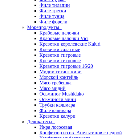
Филе тилапии
Филе трески
Филе тунца
Филе форели
Морепродукты
Крабовые палочки
Крабовые палочки Vici
Креветки королевские Kaluri
Креветки салатные
Креветки тигровые
Креветки тигровые
Креветки тигровые 16/20
Мидии гигант киви
Морской коктейль
Мясо гребешка
Мясо мидий
Осьминог Mushidako
Осьминоги мини
Трубки кальмара
Филе кальмара
Креветки калури
Деликатесы
Икра лососевая
Конфитюр из ов. Апельсинов с цедрой