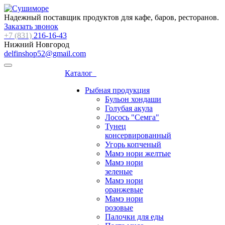
Надежный поставщик продуктов для кафе, баров, ресторанов.
Заказать звонок
+7 (831)
216-16-43
Нижний Новгород
delfinshop52@gmail.com
Каталог
Рыбная продукция
Бульон хондаши
Голубая акула
Лосось "Семга"
Тунец
консервированный
Угорь копченый
Мамэ нори желтые
Мамэ нори
зеленые
Мамэ нори
оранжевые
Мамэ нори
розовые
Палочки для еды