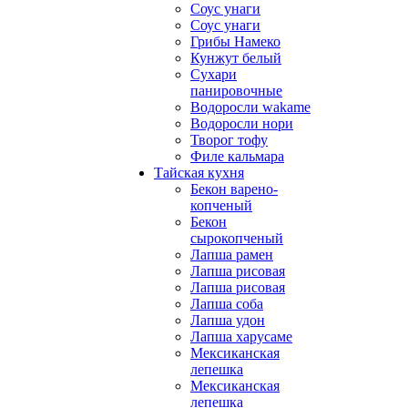
Соус унаги
Соус унаги
Грибы Намеко
Кунжут белый
Сухари
панировочные
Водоросли wakame
Водоросли нори
Творог тофу
Филе кальмара
Тайская кухня
Бекон варено-
копченый
Бекон
сырокопченый
Лапша рамен
Лапша рисовая
Лапша рисовая
Лапша соба
Лапша удон
Лапша харусаме
Мексиканская
лепешка
Мексиканская
лепешка