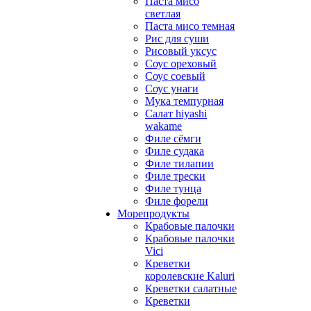
Паста мисо
светлая
Паста мисо темная
Рис для суши
Рисовый уксус
Соус ореховый
Соус соевый
Соус унаги
Мука темпурная
Салат hiyashi
wakame
Филе сёмги
Филе судака
Филе тилапии
Филе трески
Филе тунца
Филе форели
Морепродукты
Крабовые палочки
Крабовые палочки
Vici
Креветки
королевские Kaluri
Креветки салатные
Креветки