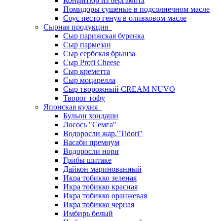
Конфитюр из бергамота
Помидоры сушеные в подсолнечном масле
Соус песто генуя в оливковом масле
Сырная продукция
Сыр парижская буренка
Сыр пармезан
Сыр сербская брынза
Сыр Profi Cheese
Сыр креметта
Сыр моцарелла
Сыр творожный CREАM NUVO
Творог тофу
Японская кухня
Бульон хондаши
Лосось "Семга"
Водоросли жар."Tidori"
Васаби премиум
Водоросли нори
Грибы шитаке
Дайкон маринованный
Икра тобикко зеленая
Икра тобикко красная
Икра тобикко оранжевая
Икра тобикко черная
Имбирь белый