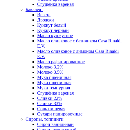
Сгущёнка вареная
Бакалея
Вегета
Дрожжи
Кунжут белый
Кунжут черный
Масло кунжутное
Масло оливковое с базиликом Casa Rinaldi
E.V.
Масло оливковое с лимоном Casa Rinaldi
E.V.
Масло рафинированное
Молоко 3,2%
Молоко 3,5%
Мука пшеничная
Мука пшеничная
Мука темпурная
Сгущёнка вареная
Сливки 22%
Сливки 33%
Соль пищевая
Сухари панировочные
Сиропы, топпинги
Сироп ванильный
Сироп шоколадный