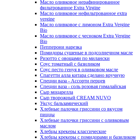
Масло оливковое нерафинированное
фильтрованное Extra Virgine
Масло оливковое нефильтрованное extra
vergine
Масло оливковое с лимоном Extra Vergine
Bio
Масло оливковое с чесноком Extra Vergine
Bio
Пепперони нарезка
Помидоры сушеные в подсолнечном масле
Ризотто с овощами по милански
Соус томатный с базиликом
Соус песто генуя в оливковом масле
Спагетти алла китара сделано вручную
Специи ваза - Ассорти перцев
Специи ваза - соль розовая гималайская
Сыр моцарелла
Сыр творожный CREАM NUVO
Уксус бальзамический
Хлебные палочки гриссини со вкусом
пиццы
Хлебные палочки гриссини с оливковым
маслом
Хлебцы крекеры классические
Хлебцы крекеры с помидорами и базиликом