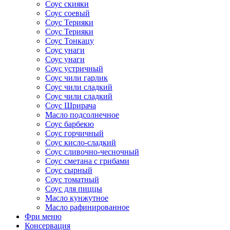
Соус скияки
Соус соевый
Соус Терияки
Соус Терияки
Соус Тонкацу
Соус унаги
Соус унаги
Соус устричный
Соус чили гарлик
Соус чили сладкий
Соус чили сладкий
Соус Шрирача
Масло подсолнечное
Соус барбекю
Соус горчичный
Соус кисло-сладкий
Соус сливочно-чесночный
Соус сметана с грибами
Соус сырный
Соус томатный
Соус для пиццы
Масло кунжутное
Масло рафинированное
Фри меню
Консервация