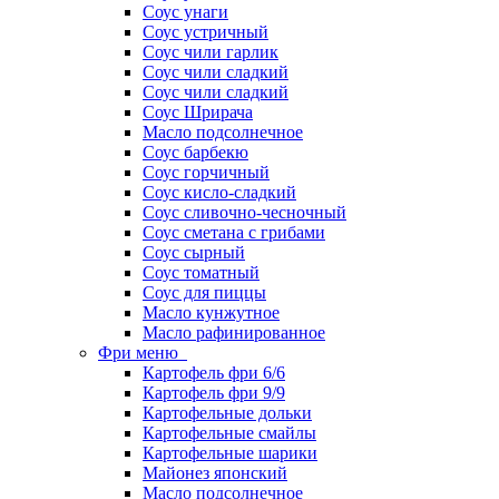
Соус унаги
Соус устричный
Соус чили гарлик
Соус чили сладкий
Соус чили сладкий
Соус Шрирача
Масло подсолнечное
Соус барбекю
Соус горчичный
Соус кисло-сладкий
Соус сливочно-чесночный
Соус сметана с грибами
Соус сырный
Соус томатный
Соус для пиццы
Масло кунжутное
Масло рафинированное
Фри меню
Картофель фри 6/6
Картофель фри 9/9
Картофельные дольки
Картофельные смайлы
Картофельные шарики
Майонез японский
Масло подсолнечное