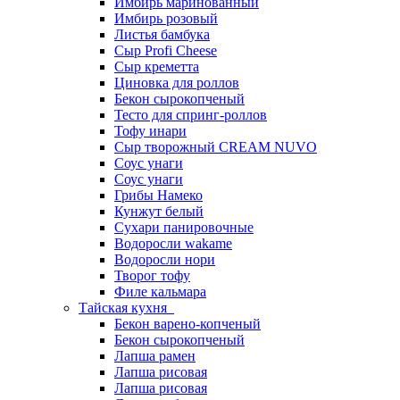
Имбирь маринованный
Имбирь розовый
Листья бамбука
Сыр Profi Cheese
Сыр креметта
Циновка для роллов
Бекон сырокопченый
Тесто для спринг-роллов
Тофу инари
Сыр творожный CREАM NUVO
Соус унаги
Соус унаги
Грибы Намеко
Кунжут белый
Сухари панировочные
Водоросли wakame
Водоросли нори
Творог тофу
Филе кальмара
Тайская кухня
Бекон варено-копченый
Бекон сырокопченый
Лапша рамен
Лапша рисовая
Лапша рисовая