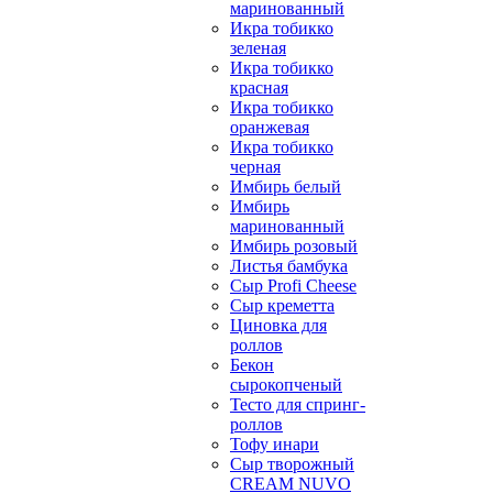
маринованный
Икра тобикко
зеленая
Икра тобикко
красная
Икра тобикко
оранжевая
Икра тобикко
черная
Имбирь белый
Имбирь
маринованный
Имбирь розовый
Листья бамбука
Сыр Profi Cheese
Сыр креметта
Циновка для
роллов
Бекон
сырокопченый
Тесто для спринг-
роллов
Тофу инари
Сыр творожный
CREАM NUVO