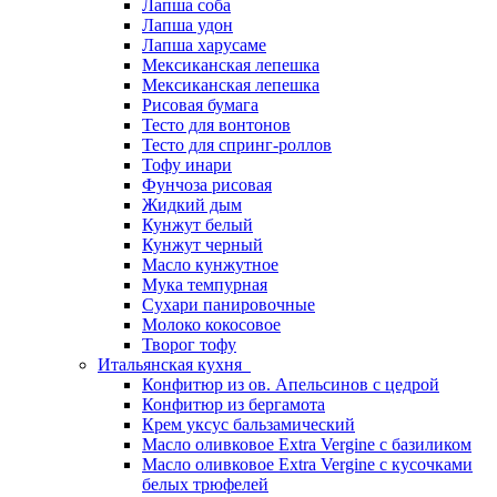
Лапша соба
Лапша удон
Лапша харусаме
Мексиканская лепешка
Мексиканская лепешка
Рисовая бумага
Тесто для вонтонов
Тесто для спринг-роллов
Тофу инари
Фунчоза рисовая
Жидкий дым
Кунжут белый
Кунжут черный
Масло кунжутное
Мука темпурная
Сухари панировочные
Молоко кокосовое
Творог тофу
Итальянская кухня
Конфитюр из ов. Апельсинов с цедрой
Конфитюр из бергамота
Крем уксус бальзамический
Масло оливковое Extra Vergine с базиликом
Масло оливковое Extra Vergine с кусочками
белых трюфелей