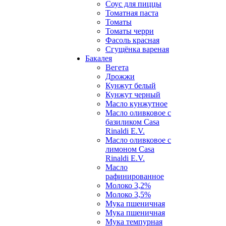
Соус для пиццы
Томатная паста
Томаты
Томаты черри
Фасоль красная
Сгущёнка вареная
Бакалея
Вегета
Дрожжи
Кунжут белый
Кунжут черный
Масло кунжутное
Масло оливковое с
базиликом Casa
Rinaldi E.V.
Масло оливковое с
лимоном Casa
Rinaldi E.V.
Масло
рафинированное
Молоко 3,2%
Молоко 3,5%
Мука пшеничная
Мука пшеничная
Мука темпурная