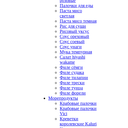
розовые
Палочки для еды
Паста мисо
светлая
Паста мисо темная
Рис для суши
Рисовый уксус
Соус ореховый
Соус соевый
Соус унаги
Мука темпурная
Салат hiyashi
wakame
Филе сёмги
Филе судака
Филе тилапии
Филе трески
Филе тунца
Филе форели
Морепродукты
Крабовые палочки
Крабовые палочки
Vici
Креветки
королевские Kaluri