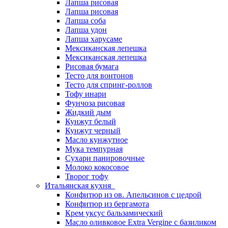
Лапша рисовая
Лапша рисовая
Лапша соба
Лапша удон
Лапша харусаме
Мексиканская лепешка
Мексиканская лепешка
Рисовая бумага
Тесто для вонтонов
Тесто для спринг-роллов
Тофу инари
Фунчоза рисовая
Жидкий дым
Кунжут белый
Кунжут черный
Масло кунжутное
Мука темпурная
Сухари панировочные
Молоко кокосовое
Творог тофу
Итальянская кухня
Конфитюр из ов. Апельсинов с цедрой
Конфитюр из бергамота
Крем уксус бальзамический
Масло оливковое Extra Vergine с базиликом