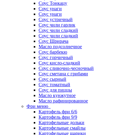
Соус Тонкацу
Соус унаги
Соус унаги
Соус устричный
Соус чили гарлик
Соус чили сладкий
Соус чили сладкий
Соус Шрирача
Масло подсолнечное
Соус барбекю
Соус горчичный
Соус кисло-сладкий
Соус сливочно-чесночный
Соус сметана с грибами
Соус сырный
Соус томатный
Соус для пиццы
Масло кунжутное
Масло рафинированное
Фри меню
Картофель фри 6/6
Картофель фри 9/9
Картофельные дольки
Картофельные смайлы
Картофельные шарики