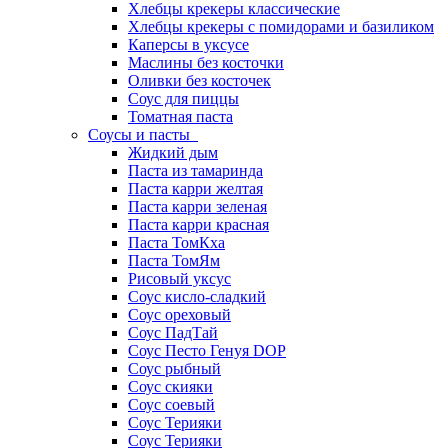
Хлебцы крекеры классические
Хлебцы крекеры с помидорами и базиликом
Каперсы в уксусе
Маслины без косточки
Оливки без косточек
Соус для пиццы
Томатная паста
Соусы и пасты
Жидкий дым
Паста из тамаринда
Паста карри желтая
Паста карри зеленая
Паста карри красная
Паста ТомКха
Паста ТомЯм
Рисовый уксус
Соус кисло-сладкий
Соус ореховый
Соус ПадТай
Соус Песто Генуя DOP
Соус рыбный
Соус скияки
Соус соевый
Соус Терияки
Соус Терияки