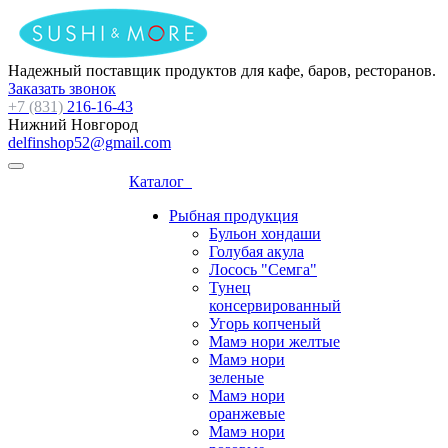
Надежный поставщик продуктов для кафе, баров, ресторанов.
Заказать звонок
+7 (831)
216-16-43
Нижний Новгород
delfinshop52@gmail.com
Каталог
Рыбная продукция
Бульон хондаши
Голубая акула
Лосось "Семга"
Тунец
консервированный
Угорь копченый
Мамэ нори желтые
Мамэ нори
зеленые
Мамэ нори
оранжевые
Мамэ нори