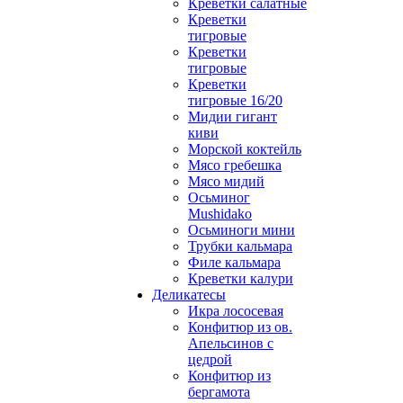
Креветки салатные
Креветки
тигровые
Креветки
тигровые
Креветки
тигровые 16/20
Мидии гигант
киви
Морской коктейль
Мясо гребешка
Мясо мидий
Осьминог
Mushidako
Осьминоги мини
Трубки кальмара
Филе кальмара
Креветки калури
Деликатесы
Икра лососевая
Конфитюр из ов.
Апельсинов с
цедрой
Конфитюр из
бергамота