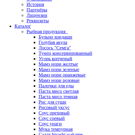
История
Партнёры
Лицензии
Реквизиты
Каталог
Рыбная продукция
Бульон хондаши
Голубая акула
Лосось "Семга"
Тунец консервированный
Угорь копченый
Мамэ нори желтые
Мамэ нори зеленые
Мамэ нори оранжевые
Мамэ нори розовые
Палочки для еды
Паста мисо светлая
Паста мисо темная
Рис для суши
Рисовый уксус
Соус ореховый
Соус соевый
Соус унаги
Мука темпурная
Салат hiyashi wakame