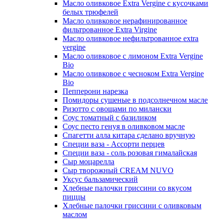
Масло оливковое Extra Vergine с кусочками
белых трюфелей
Масло оливковое нерафинированное
фильтрованное Extra Virgine
Масло оливковое нефильтрованное extra
vergine
Масло оливковое с лимоном Extra Vergine
Bio
Масло оливковое с чесноком Extra Vergine
Bio
Пепперони нарезка
Помидоры сушеные в подсолнечном масле
Ризотто с овощами по милански
Соус томатный с базиликом
Соус песто генуя в оливковом масле
Спагетти алла китара сделано вручную
Специи ваза - Ассорти перцев
Специи ваза - соль розовая гималайская
Сыр моцарелла
Сыр творожный CREАM NUVO
Уксус бальзамический
Хлебные палочки гриссини со вкусом
пиццы
Хлебные палочки гриссини с оливковым
маслом