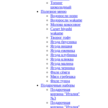
Топинг
шоколадный
Полезное меню
Водоросли нори
Водоросли wakame
Молоко кокосовое
Салат hiyashi
wakame
Творог тофу
Ягода брусника
Ягода вишня
Ягода ежевика
Ягода клубника
Ягода клюква
Ягода малина
Ягода черника
Филе сёмги
Мясо гребешка
Филе тунца
Подарочные наборы
Подарочная
корзина "Италия"
№3
Подарочная
корзина "Италия"