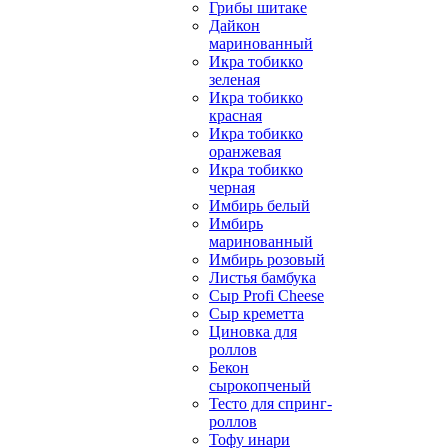
Грибы шитаке
Дайкон
маринованный
Икра тобикко
зеленая
Икра тобикко
красная
Икра тобикко
оранжевая
Икра тобикко
черная
Имбирь белый
Имбирь
маринованный
Имбирь розовый
Листья бамбука
Сыр Profi Cheese
Сыр креметта
Циновка для
роллов
Бекон
сырокопченый
Тесто для спринг-
роллов
Тофу инари