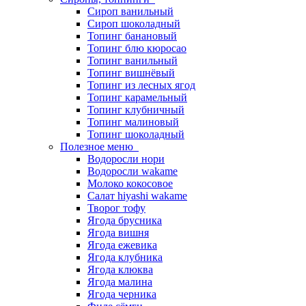
Сироп ванильный
Сироп шоколадный
Топинг банановый
Топинг блю кюросао
Топинг ванильный
Топинг вишнёвый
Топинг из лесных ягод
Топинг карамельный
Топинг клубничный
Топинг малиновый
Топинг шоколадный
Полезное меню
Водоросли нори
Водоросли wakame
Молоко кокосовое
Салат hiyashi wakame
Творог тофу
Ягода брусника
Ягода вишня
Ягода ежевика
Ягода клубника
Ягода клюква
Ягода малина
Ягода черника