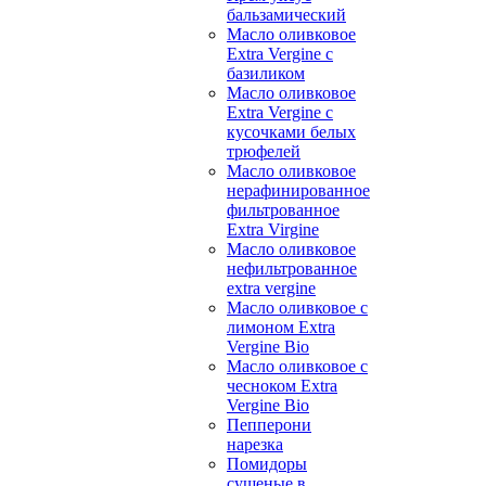
бальзамический
Масло оливковое
Extra Vergine с
базиликом
Масло оливковое
Extra Vergine с
кусочками белых
трюфелей
Масло оливковое
нерафинированное
фильтрованное
Extra Virgine
Масло оливковое
нефильтрованное
extra vergine
Масло оливковое с
лимоном Extra
Vergine Bio
Масло оливковое с
чесноком Extra
Vergine Bio
Пепперони
нарезка
Помидоры
сушеные в