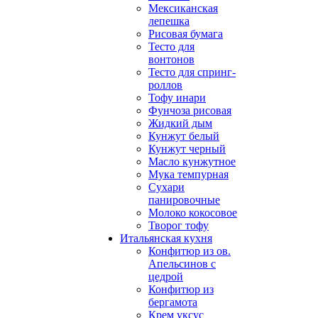
Мексиканская
лепешка
Рисовая бумага
Тесто для
вонтонов
Тесто для спринг-
роллов
Тофу инари
Фунчоза рисовая
Жидкий дым
Кунжут белый
Кунжут черный
Масло кунжутное
Мука темпурная
Сухари
панировочные
Молоко кокосовое
Творог тофу
Итальянская кухня
Конфитюр из ов.
Апельсинов с
цедрой
Конфитюр из
бергамота
Крем уксус