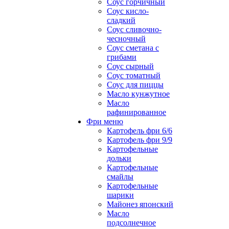
Соус горчичный
Соус кисло-
сладкий
Соус сливочно-
чесночный
Соус сметана с
грибами
Соус сырный
Соус томатный
Соус для пиццы
Масло кунжутное
Масло
рафинированное
Фри меню
Картофель фри 6/6
Картофель фри 9/9
Картофельные
дольки
Картофельные
смайлы
Картофельные
шарики
Майонез японский
Масло
подсолнечное