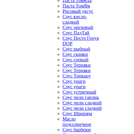
Паста ТомКха
Паста ТомЯм
Рисовый уксус
Соус кисло-
сладкий
Соус ореховый
Соус ПадТай
Соус Песто Генуя
DOP
Соус рыбный
Соус скияки
Соус соевый
Соус Терияки
Соус Терияки
Соус Тонкацу
Соус унаги
Соус унаги
Соус устричный
Соус чили гарлик
Соус чили сладкий
Соус чили сладкий
Соус Шрирача
Масло
подсолнечное
Соус барбекю