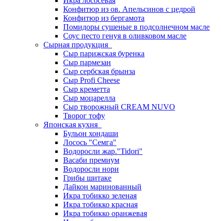
Икра лососевая
Конфитюр из ов. Апельсинов с цедрой
Конфитюр из бергамота
Помидоры сушеные в подсолнечном масле
Соус песто генуя в оливковом масле
Сырная продукция
Сыр парижская буренка
Сыр пармезан
Сыр сербская брынза
Сыр Profi Cheese
Сыр креметта
Сыр моцарелла
Сыр творожный CREАM NUVO
Творог тофу
Японская кухня
Бульон хондаши
Лосось "Семга"
Водоросли жар."Tidori"
Васаби премиум
Водоросли нори
Грибы шитаке
Дайкон маринованный
Икра тобикко зеленая
Икра тобикко красная
Икра тобикко оранжевая