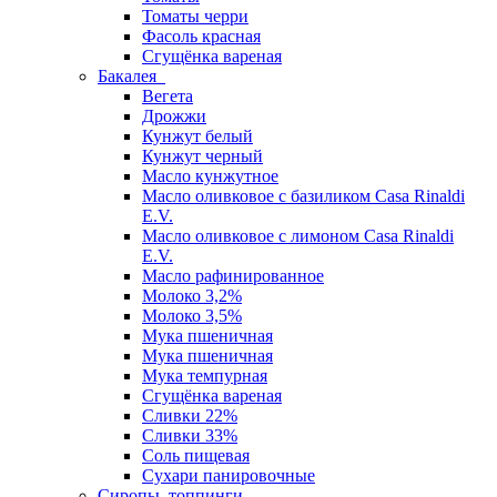
Томаты черри
Фасоль красная
Сгущёнка вареная
Бакалея
Вегета
Дрожжи
Кунжут белый
Кунжут черный
Масло кунжутное
Масло оливковое с базиликом Casa Rinaldi
E.V.
Масло оливковое с лимоном Casa Rinaldi
E.V.
Масло рафинированное
Молоко 3,2%
Молоко 3,5%
Мука пшеничная
Мука пшеничная
Мука темпурная
Сгущёнка вареная
Сливки 22%
Сливки 33%
Соль пищевая
Сухари панировочные
Сиропы, топпинги