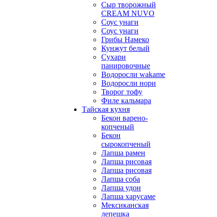
Сыр творожный
CREАM NUVO
Соус унаги
Соус унаги
Грибы Намеко
Кунжут белый
Сухари
панировочные
Водоросли wakame
Водоросли нори
Творог тофу
Филе кальмара
Тайская кухня
Бекон варено-
копченый
Бекон
сырокопченый
Лапша рамен
Лапша рисовая
Лапша рисовая
Лапша соба
Лапша удон
Лапша харусаме
Мексиканская
лепешка