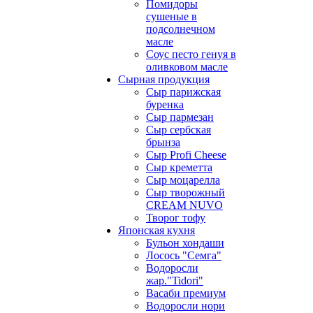
Помидоры
сушеные в
подсолнечном
масле
Соус песто генуя в
оливковом масле
Сырная продукция
Сыр парижская
буренка
Сыр пармезан
Сыр сербская
брынза
Сыр Profi Cheese
Сыр креметта
Сыр моцарелла
Сыр творожный
CREАM NUVO
Творог тофу
Японская кухня
Бульон хондаши
Лосось "Семга"
Водоросли
жар."Tidori"
Васаби премиум
Водоросли нори