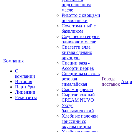
подсолнечном
масле
Ризотто с овощами
по милански
Соус томатный с
базиликом
Соус песто генуя в
оливковом масле
Спагетти алла
китара сделано
вручную
Компания
Специи ваза -
Ассорти перцев
О
Специи ваза - соль
компании
розовая
Города
История
Акц
гималайская
поставок
Партнёры
Сыр моцарелла
Лицензии
Сыр творожный
Реквизиты
CREАM NUVO
Уксус
бальзамический
Хлебные палочки
гриссини со
вкусом пиццы
Хлебные палочки