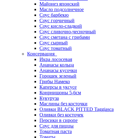
Майонез японский
Масло подсолнечное
Соус барбекю
Соус горчичный
Соус кисло-сладкий
Соус сливочно-чесночный
Соус сметана с грибами
Соус сырный
Соус томатный
Консервация
Икра лососевая
Ананасы кольца
Ананасы кусочки
Горошек зеленый
Грибы Намеко
Каперсы в уксусе
Конрнишоны 5-6см
Кукуруза
Маслины без косточки
Оливки BLACK PITTED Taggiasca
Оливки без косточек
Персики в сиропе
Соус для пиццы
Томатная паста
Томаты