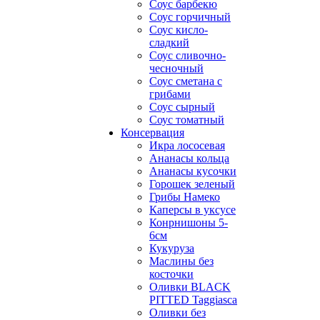
Соус барбекю
Соус горчичный
Соус кисло-
сладкий
Соус сливочно-
чесночный
Соус сметана с
грибами
Соус сырный
Соус томатный
Консервация
Икра лососевая
Ананасы кольца
Ананасы кусочки
Горошек зеленый
Грибы Намеко
Каперсы в уксусе
Конрнишоны 5-
6см
Кукуруза
Маслины без
косточки
Оливки BLACK
PITTED Taggiasca
Оливки без