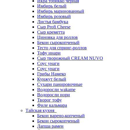
Икра тобикко черная
Имбирь белый
Имбирь маринованный
Имбирь розовый
Листья бамбука
Сыр Profi Cheese
Сыр креметта
Циновка для роллов
Бекон сырокопченый
Тесто для спринг-роллов
Тофу инари
Сыр творожный CREАM NUVO
Соус унаги
Соус унаги
Грибы Намеко
Кунжут белый
Сухари панировочные
Водоросли wakame
Водоросли нори
Творог тофу
Филе кальмара
Тайская кухня
Бекон варено-копченый
Бекон сырокопченый
Лапша рамен