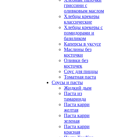
гриссини с
оливковым маслом
Хлебцы крекеры
классические
Хлебцы крекеры с
помидорами и
базиликом
Каперсы в уксусе
Маслины без
косточки
Оливки без
косточек
Соус для пиццы
Томатная паста
Соусы и пасты
Жидкий дым
Паста из
тамаринда
Паста карри
желтая
Паста карри
зеленая
Паста карри
красная