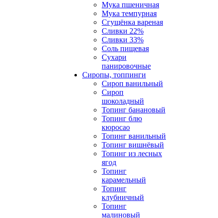
Мука пшеничная
Мука темпурная
Сгущёнка вареная
Сливки 22%
Сливки 33%
Соль пищевая
Сухари
панировочные
Сиропы, топпинги
Сироп ванильный
Сироп
шоколадный
Топинг банановый
Топинг блю
кюросао
Топинг ванильный
Топинг вишнёвый
Топинг из лесных
ягод
Топинг
карамельный
Топинг
клубничный
Топинг
малиновый