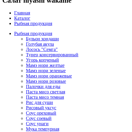
Салат hiyashi wakame
Главная
Каталог
Рыбная продукция
Рыбная продукция
Бульон хондаши
Голубая акула
Лосось "Семга"
Тунец консервированный
Угорь копченый
Мамэ нори желтые
Мамэ нори зеленые
Мамэ нори оранжевые
Мамэ нори розовые
Палочки для еды
Паста мисо светлая
Паста мисо темная
Рис для суши
Рисовый уксус
Соус ореховый
Соус соевый
Соус унаги
Мука темпурная