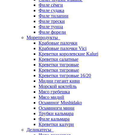
Филе сёмги
Филе судака
Филе тилапии
Филе трески
Филе тунца
Филе форели
Морепродукты
Крабовые палочки
Крабовые палочки Vici
Креветки королевские Kaluri
Креветки салатные
Креветки тигровые
Креветки тигровые
Креветки тигровые 16/20
Мидии гигант киви
Морской коктейль
Мясо гребешка
Мясо мидий
Осьминог Mushidako
Осьминоги мини
Трубки кальмара
Филе кальмара
Креветки калури
Деликатесы