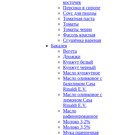
косточек
Персики в сиропе
Соус для пиццы
Томатная паста
Томаты
Томаты черри
Фасоль красная
Сгущёнка вареная
Бакалея
Вегета
Дрожжи
Кунжут белый
Кунжут черный
Масло кунжутное
Масло оливковое с
базиликом Casa
Rinaldi E.V.
Масло оливковое с
лимоном Casa
Rinaldi E.V.
Масло
рафинированное
Молоко 3,2%
Молоко 3,5%
Мука пшеничная