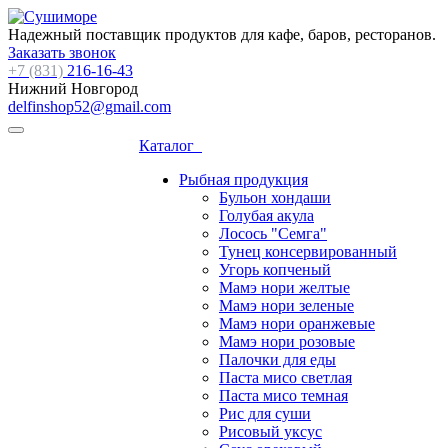
Надежный поставщик продуктов для кафе, баров, ресторанов.
Заказать звонок
+7 (831)
216-16-43
Нижний Новгород
delfinshop52@gmail.com
Каталог
Рыбная продукция
Бульон хондаши
Голубая акула
Лосось "Семга"
Тунец консервированный
Угорь копченый
Мамэ нори желтые
Мамэ нори зеленые
Мамэ нори оранжевые
Мамэ нори розовые
Палочки для еды
Паста мисо светлая
Паста мисо темная
Рис для суши
Рисовый уксус